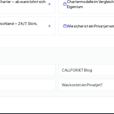
arter — ab wann lohnt sich
Chartermodelle im Vergleich:
Eigentum
tschland — 24/7, Slots,
Wie sicher ist ein Privatjet wi
CALLFORJET Blog
Was kostet ein Privatjet?