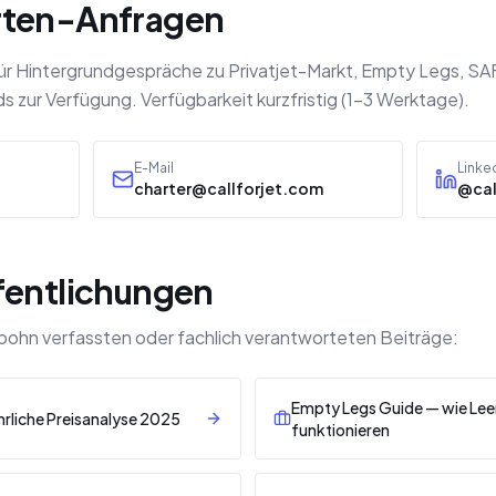
rten-Anfragen
n für Hintergrundgespräche zu Privatjet-Markt, Empty Legs, SA
 zur Verfügung. Verfügbarkeit kurzfristig (1–3 Werktage).
E-Mail
Linke
charter@callforjet.com
@cal
fentlichungen
Spohn verfassten oder fachlich verantworteten Beiträge:
Empty Legs Guide — wie Leer
Ehrliche Preisanalyse 2025
funktionieren