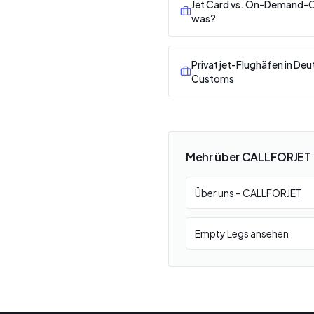
Jet Card vs. On-Demand-Ch
was?
Privatjet-Flughäfen in Deu
Customs
Mehr über CALLFORJET
Über uns – CALLFORJET
Empty Legs ansehen