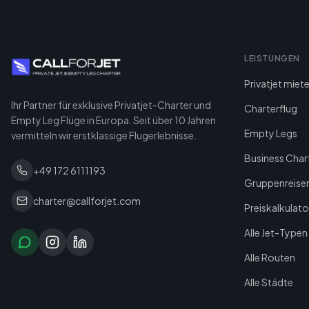
LEISTUNGEN
Privatjet miet
Ihr Partner für exklusive Privatjet-Charter und
Charterflug
Empty Leg Flüge in Europa. Seit über 10 Jahren
Empty Legs
vermitteln wir erstklassige Flugerlebnisse.
Business Char
+49 172 6111193
Gruppenreise
charter@callforjet.com
Preiskalkulato
Alle Jet-Typen
Alle Routen
Alle Städte