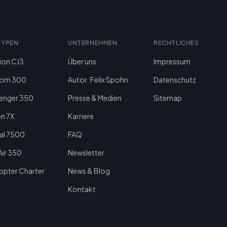
TYPEN
UNTERNEHMEN
RECHTLICHES
ion CJ3
Über uns
Impressum
om 300
Autor: Felix Spohn
Datenschutz
lenger 350
Presse & Medien
Sitemap
n 7X
Karriere
al 7500
FAQ
Air 350
Newsletter
opter Charter
News & Blog
Kontakt