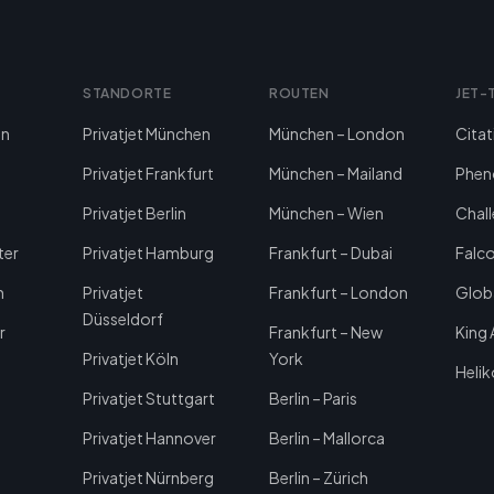
STANDORTE
ROUTEN
JET-
en
Privatjet München
München – London
Citat
Privatjet Frankfurt
München – Mailand
Phen
Privatjet Berlin
München – Wien
Chal
ter
Privatjet Hamburg
Frankfurt – Dubai
Falco
n
Privatjet
Frankfurt – London
Glob
Düsseldorf
r
Frankfurt – New
King 
Privatjet Köln
York
Helik
Privatjet Stuttgart
Berlin – Paris
Privatjet Hannover
Berlin – Mallorca
Privatjet Nürnberg
Berlin – Zürich