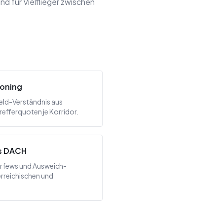
 für Vielflieger zwischen
ioning
ield-Verständnis aus
refferquoten je Korridor.
s DACH
rfews und Ausweich-
erreichischen und