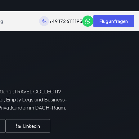
og
+49 172 6111193
Flug anfragen
ittlung (TRAVEL COLLECTIV
ter, Empty Legs und Business-
 Privatkunden im DACH-Raum.
LinkedIn