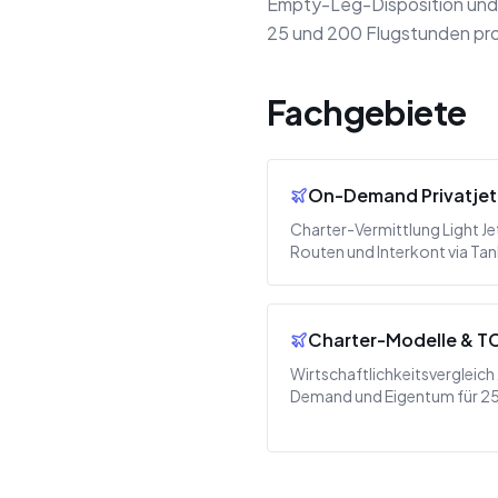
Empty-Leg-Disposition und 
25 und 200 Flugstunden pro
Fachgebiete
On-Demand Privatjet
Charter-Vermittlung Light Je
Routen und Interkont via Ta
Charter-Modelle & T
Wirtschaftlichkeitsvergleich 
Demand und Eigentum für 25