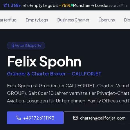
1.368+
Jets
Empty Legs bis
-75%
Frankfurt → Dubai
vor 8 Min
arterflug
Empty Legs
Business Charter
Über uns
Bl
Autor & Experte
Felix Spohn
Gründer & Charter Broker — CALLFORJET
Felix Spohn ist Gründer der CALLFORJET-Charter-Verm
GROUP). Seit über 10 Jahren vermittelt er Privatjet-Char
Aviation-Lösungen für Unternehmen, Family Offices und
+49 172 6111193
charter@callforjet.com