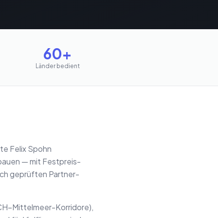
60+
Länder bedient
te Felix Spohn
bauen — mit Festpreis-
ich geprüften Partner-
CH–Mittelmeer-Korridore),