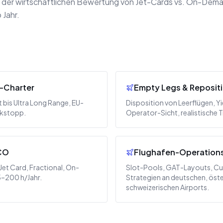
der wirtschaftlichen Bewertung von Jet-Cards vs. On-Demand
 Jahr.
-Charter
Empty Legs & Reposit
t bis Ultra Long Range, EU-
Disposition von Leerflügen, Y
nkstopp.
Operator-Sicht, realistische T
CO
Flughafen-Operation
Jet Card, Fractional, On-
Slot-Pools, GAT-Layouts, Cu
–200 h/Jahr.
Strategien an deutschen, öst
schweizerischen Airports.