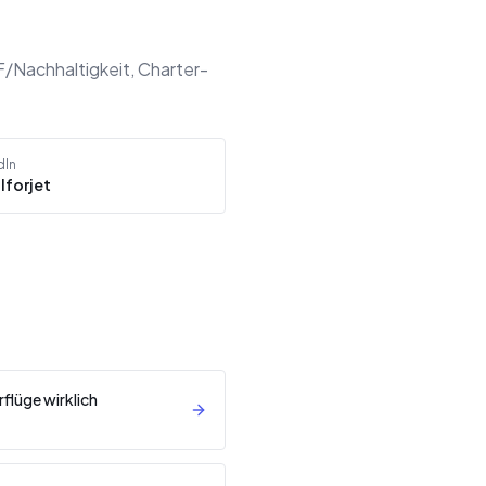
F/Nachhaltigkeit, Charter-
dIn
lforjet
flüge wirklich