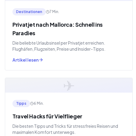
Destinationen
7 Min.
Privatjet nach Mallorca: Schnell ins
Paradies
Die beliebte Urlaubsinsel per Privatjet erreichen.
Flughäfen, Flugzeiten, Preise und Insider-Tipps.
Artikel lesen
✈
Tipps
6 Min.
Travel Hacks für Vielflieger
Die besten Tipps und Tricks für stressfreies Reisen und
maximalen Komfort unterwegs.