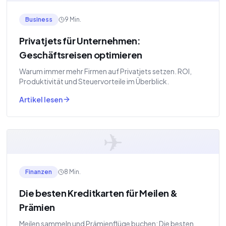
Business
9 Min.
Privatjets für Unternehmen:
Geschäftsreisen optimieren
Warum immer mehr Firmen auf Privatjets setzen. ROI,
Produktivität und Steuervorteile im Überblick.
Artikel lesen
✈
Finanzen
8 Min.
Die besten Kreditkarten für Meilen &
Prämien
Meilen sammeln und Prämienflüge buchen: Die besten