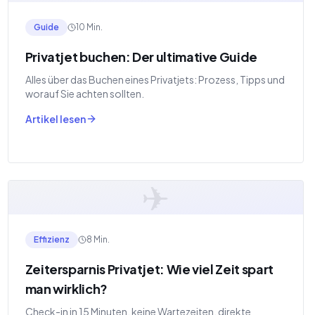
Guide
10 Min.
Privatjet buchen: Der ultimative Guide
Alles über das Buchen eines Privatjets: Prozess, Tipps und
worauf Sie achten sollten.
Artikel lesen
✈
Effizienz
8 Min.
Zeitersparnis Privatjet: Wie viel Zeit spart
man wirklich?
Check-in in 15 Minuten, keine Wartezeiten, direkte