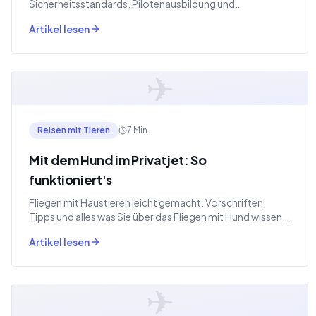
Sicherheitsstandards, Pilotenausbildung und
Wartungsvorschriften.
Artikel lesen
✈
Reisen mit Tieren
7 Min.
Mit dem Hund im Privatjet: So
funktioniert's
Fliegen mit Haustieren leicht gemacht. Vorschriften,
Tipps und alles was Sie über das Fliegen mit Hund wissen
müssen.
Artikel lesen
✈