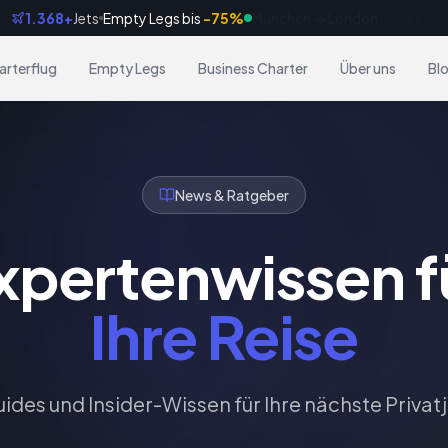
1.368+
Jets
Empty Legs bis
-75%
Frankfurt → Dubai
vor 8 Min
arterflug
Empty Legs
Business Charter
Über uns
Bl
News & Ratgeber
xpertenwissen f
Ihre Reise
ides und Insider-Wissen für Ihre nächste Privat