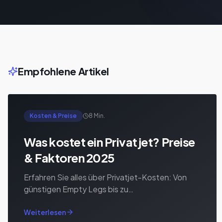
Empfohlene Artikel
Kosten & Preise
8 Min.
Was kostet ein Privatjet? Preise
& Faktoren 2025
Erfahren Sie alles über Privatjet-Kosten: Von
günstigen Empty Legs bis zu
Langstreckenflügen. Preisbeispiele und
Spartipps.
Weiterlesen