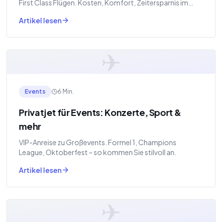
First Class Flügen. Kosten, Komfort, Zeitersparnis im
Check.
Artikel lesen
✈
Events
6 Min.
Privatjet für Events: Konzerte, Sport &
mehr
VIP-Anreise zu Großevents. Formel 1, Champions
League, Oktoberfest – so kommen Sie stilvoll an.
Artikel lesen
✈