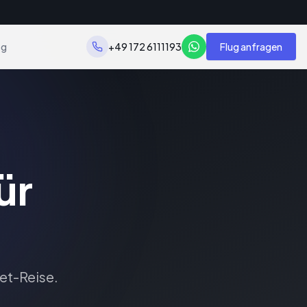
og
+49 172 6111193
Flug anfragen
ür
jet-Reise.