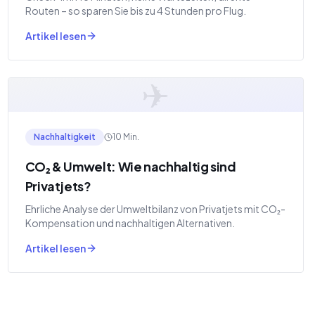
Routen – so sparen Sie bis zu 4 Stunden pro Flug.
Artikel lesen
✈
Nachhaltigkeit
10 Min.
CO₂ & Umwelt: Wie nachhaltig sind
Privatjets?
Ehrliche Analyse der Umweltbilanz von Privatjets mit CO₂-
Kompensation und nachhaltigen Alternativen.
Artikel lesen