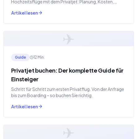
Hochzeitsflüge mit dem Privatjet: Planung, Kosten,
Tipps.
Artikel lesen
✈
Guide
12 Min.
Privatjet buchen: Der komplette Guide für
Einsteiger
Schritt für Schritt zum ersten Privatflug. Von der Anfrage
bis zum Boarding – so buchen Sie richtig.
Artikel lesen
✈