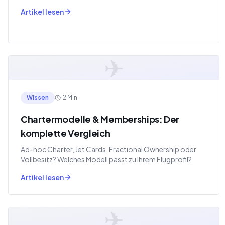
Artikel lesen
✈
Wissen
12 Min.
Chartermodelle & Memberships: Der
komplette Vergleich
Ad-hoc Charter, Jet Cards, Fractional Ownership oder
Vollbesitz? Welches Modell passt zu Ihrem Flugprofil?
Artikel lesen
✈