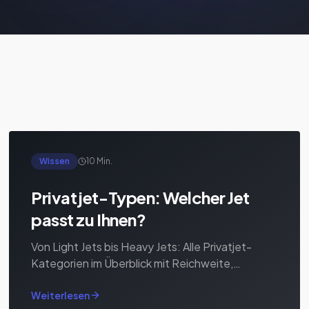
Wissen
10 Min.
Privatjet-Typen: Welcher Jet
passt zu Ihnen?
Von Light Jets bis Heavy Jets: Alle Privatjet-
Kategorien im Überblick mit Reichweite,
Kapazität und Preisen.
Weiterlesen