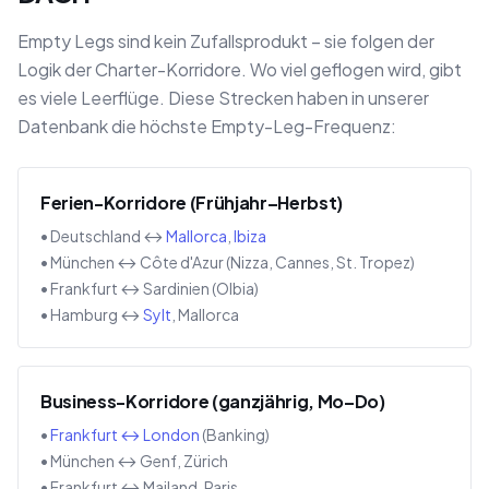
Empty Legs sind kein Zufallsprodukt – sie folgen der
Logik der Charter-Korridore. Wo viel geflogen wird, gibt
es viele Leerflüge. Diese Strecken haben in unserer
Datenbank die höchste Empty-Leg-Frequenz:
Ferien-Korridore (Frühjahr–Herbst)
• Deutschland ↔
Mallorca
,
Ibiza
• München ↔ Côte d'Azur (Nizza, Cannes, St. Tropez)
• Frankfurt ↔ Sardinien (Olbia)
• Hamburg ↔
Sylt
, Mallorca
Business-Korridore (ganzjährig, Mo–Do)
•
Frankfurt ↔ London
(Banking)
• München ↔ Genf, Zürich
• Frankfurt ↔ Mailand, Paris