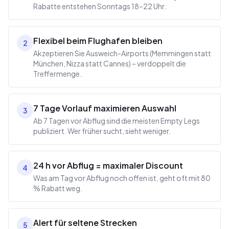
Rabatte entstehen Sonntags 18–22 Uhr.
Flexibel beim Flughafen bleiben
2
Akzeptieren Sie Ausweich-Airports (Memmingen statt
München, Nizza statt Cannes) – verdoppelt die
Treffermenge.
7 Tage Vorlauf maximieren Auswahl
3
Ab 7 Tagen vor Abflug sind die meisten Empty Legs
publiziert. Wer früher sucht, sieht weniger.
24 h vor Abflug = maximaler Discount
4
Was am Tag vor Abflug noch offen ist, geht oft mit 80
% Rabatt weg.
Alert für seltene Strecken
5