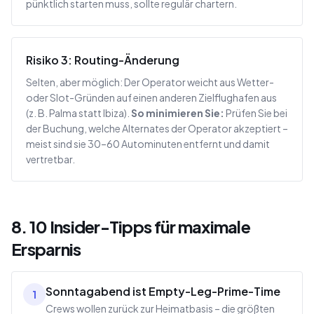
pünktlich starten muss, sollte regulär chartern.
Risiko 3: Routing-Änderung
Selten, aber möglich: Der Operator weicht aus Wetter-
oder Slot-Gründen auf einen anderen Zielflughafen aus
(z. B. Palma statt Ibiza).
So minimieren Sie:
Prüfen Sie bei
der Buchung, welche Alternates der Operator akzeptiert –
meist sind sie 30–60 Autominuten entfernt und damit
vertretbar.
8. 10 Insider-Tipps für maximale
Ersparnis
Sonntagabend ist Empty-Leg-Prime-Time
1
Crews wollen zurück zur Heimatbasis – die größten