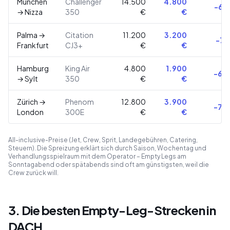
München
Challenger
14.500
4.800
−67
→ Nizza
350
€
€
Palma →
Citation
11.200
3.200
−71
Frankfurt
CJ3+
€
€
Hamburg
King Air
4.800
1.900
−60
→ Sylt
350
€
€
Zürich →
Phenom
12.800
3.900
−70
London
300E
€
€
All-inclusive-Preise (Jet, Crew, Sprit, Landegebühren, Catering,
Steuern). Die Spreizung erklärt sich durch Saison, Wochentag und
Verhandlungsspielraum mit dem Operator – Empty Legs am
Sonntagabend oder spätabends sind oft am günstigsten, weil die
Crew zurück will.
3. Die besten Empty-Leg-Strecken in
DACH