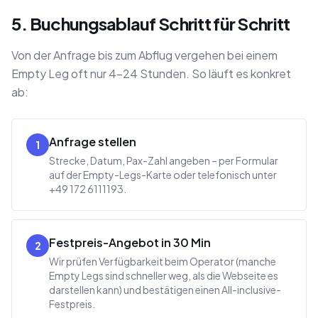
5. Buchungsablauf Schritt für Schritt
Von der Anfrage bis zum Abflug vergehen bei einem
Empty Leg oft nur 4–24 Stunden. So läuft es konkret
ab:
Anfrage stellen
1
Strecke, Datum, Pax-Zahl angeben – per Formular
auf der Empty-Legs-Karte oder telefonisch unter
+49 172 6111193.
Festpreis-Angebot in 30 Min
2
Wir prüfen Verfügbarkeit beim Operator (manche
Empty Legs sind schneller weg, als die Webseite es
darstellen kann) und bestätigen einen All-inclusive-
Festpreis.