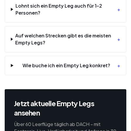
Lohnt sich ein Empty Leg auch für 1–2
+
Personen?
Auf welchen Strecken gibt es die meisten
+
Empty Legs?
Wie buche ich ein Empty Leg konkret?
+
Jetzt aktuelle Empty Legs
ansehen
Über 60 Leerflüge täglich ab DACH – mit