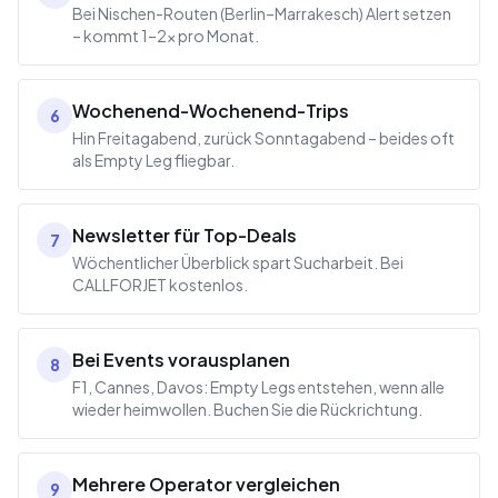
Bei Nischen-Routen (Berlin–Marrakesch) Alert setzen
– kommt 1–2× pro Monat.
Wochenend-Wochenend-Trips
6
Hin Freitagabend, zurück Sonntagabend – beides oft
als Empty Leg fliegbar.
Newsletter für Top-Deals
7
Wöchentlicher Überblick spart Sucharbeit. Bei
CALLFORJET kostenlos.
Bei Events vorausplanen
8
F1, Cannes, Davos: Empty Legs entstehen, wenn alle
wieder heimwollen. Buchen Sie die Rückrichtung.
Mehrere Operator vergleichen
9