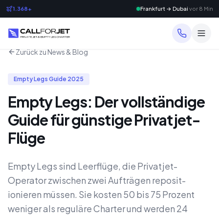
1.368+
Frankfurt → Dubai
vor 8 Min
Zurück zu News & Blog
Empty Legs Guide 2025
Empty Legs: Der vollständige
Guide für günstige Privatjet-
Flüge
Empty Legs sind Leerflüge, die Privatjet-
Operator zwischen zwei Aufträgen reposit­
ionieren müssen. Sie kosten 50 bis 75 Prozent
weniger als reguläre Charter und werden 24