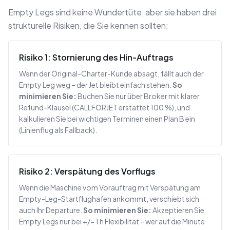
Empty Legs sind keine Wundertüte, aber sie haben drei
strukturelle Risiken, die Sie kennen sollten:
Risiko 1: Stornierung des Hin-Auftrags
Wenn der Original-Charter-Kunde absagt, fällt auch der
Empty Leg weg – der Jet bleibt einfach stehen.
So
minimieren Sie:
Buchen Sie nur über Broker mit klarer
Refund-Klausel (CALLFORJET erstattet 100 %), und
kalkulieren Sie bei wichtigen Terminen einen Plan B ein
(Linienflug als Fallback).
Risiko 2: Verspätung des Vorflugs
Wenn die Maschine vom Vorauftrag mit Verspätung am
Empty-Leg-Startflughafen ankommt, verschiebt sich
auch Ihr Departure.
So minimieren Sie:
Akzeptieren Sie
Empty Legs nur bei +/− 1 h Flexibilität – wer auf die Minute