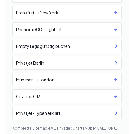
Frankfurt → New York
Phenom 300 – Light Jet
Empty Legs günstig buchen
Privatjet Berlin
München → London
Citation CJ3
Privatjet-Typen erklärt
Komplette Sitemap
•
FAQ Privatjet Charter
•
Über CALLFORJET