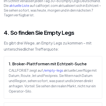
Im Schnitt verlassen jeden Tag 30–60 Empty Legs Deutschland.
Die
aktuelle Liste
auf callforjet.com aktualisiert sich in Echtzeit –
Sie sehen sofort, was heute, morgen und in den nächsten 7
Tagen verfügbar ist.
4. So finden Sie Empty Legs
Es gibt drei Wege, an Empty Legs zu kommen – mit
unterschiedlicher Trefferquote:
1. Broker-Plattformen mit Echtzeit-Suche
CALLFORJET zeigt auf
/empty-legs
aktuelle Leerflüge mit
Datum, Route, Jet und Festpreis. Sie filtern nach Datum
und Region, sehen sofort, was passt und können direkt
anfragen. Vorteil: Sie sehen den realen Markt, nicht nur ein
Operator-Silo.