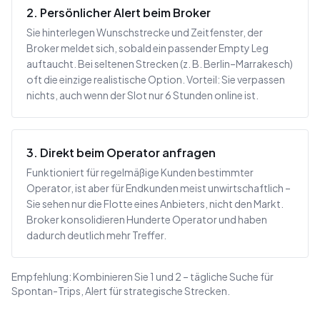
2. Persönlicher Alert beim Broker
Sie hinterlegen Wunschstrecke und Zeitfenster, der
Broker meldet sich, sobald ein passender Empty Leg
auftaucht. Bei seltenen Strecken (z. B. Berlin–Marrakesch)
oft die einzige realistische Option. Vorteil: Sie verpassen
nichts, auch wenn der Slot nur 6 Stunden online ist.
3. Direkt beim Operator anfragen
Funktioniert für regelmäßige Kunden bestimmter
Operator, ist aber für Endkunden meist unwirtschaftlich –
Sie sehen nur die Flotte eines Anbieters, nicht den Markt.
Broker konsolidieren Hunderte Operator und haben
dadurch deutlich mehr Treffer.
Empfehlung: Kombinieren Sie 1 und 2 – tägliche Suche für
Spontan-Trips, Alert für strategische Strecken.