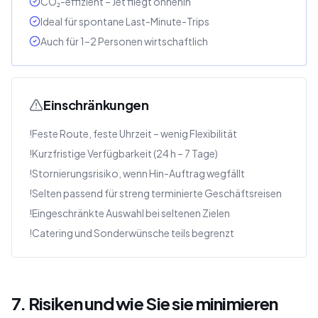
CO₂-effizient – Jet fliegt ohnehin
Ideal für spontane Last-Minute-Trips
Auch für 1–2 Personen wirtschaftlich
Einschränkungen
!
Feste Route, feste Uhrzeit – wenig Flexibilität
!
Kurzfristige Verfügbarkeit (24 h – 7 Tage)
!
Stornierungsrisiko, wenn Hin-Auftrag wegfällt
!
Selten passend für streng terminierte Geschäftsreisen
!
Eingeschränkte Auswahl bei seltenen Zielen
!
Catering und Sonderwünsche teils begrenzt
7. Risiken und wie Sie sie minimieren