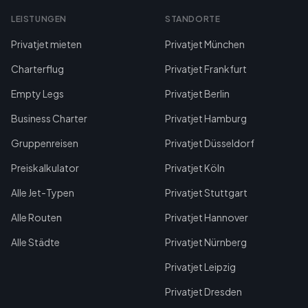
LEISTUNGEN
STANDORTE
Privatjet mieten
Privatjet München
Charterflug
Privatjet Frankfurt
Empty Legs
Privatjet Berlin
Business Charter
Privatjet Hamburg
Gruppenreisen
Privatjet Düsseldorf
Preiskalkulator
Privatjet Köln
Alle Jet-Typen
Privatjet Stuttgart
Alle Routen
Privatjet Hannover
Alle Städte
Privatjet Nürnberg
Privatjet Leipzig
Privatjet Dresden