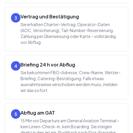
Vertrag und Bestätigung
3
Sie erhalten Charter-Vertrag, Operator-Daten
(AOC, Versicherung), Tail-Number-Reservierung.
Zahlung per Überweisung oder Karte – vollständig
vor Abflug.
Briefing 24 h vor Abflug
4
Sie bekommen FBO-Adresse, Crew-Name, Wetter-
Briefing, Catering-Bestätigung. Falls etwas
ausnahmsweise verschoben werden muss, melden
wir das sofort.
Abflug am GAT
5
15 Min vor Departure am General Aviation Terminal –
kein Linien-Check-in, kein Boarding. Sie steigen
direkt in den Jet ein, Pushback nach Slot-Freigabe.