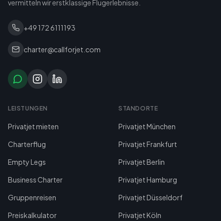
vermitteln wir erstklassige Flugerlebnisse.
+49 172 6111193
charter@callforjet.com
LEISTUNGEN
STANDORTE
Privatjet mieten
Privatjet München
Charterflug
Privatjet Frankfurt
Empty Legs
Privatjet Berlin
Business Charter
Privatjet Hamburg
Gruppenreisen
Privatjet Düsseldorf
Preiskalkulator
Privatjet Köln