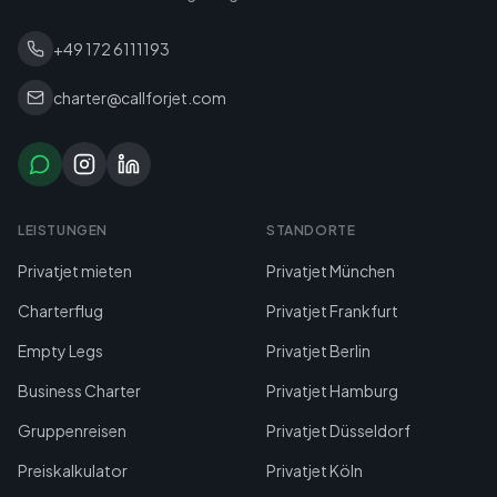
+49 172 6111193
charter@callforjet.com
LEISTUNGEN
STANDORTE
Privatjet mieten
Privatjet München
Charterflug
Privatjet Frankfurt
Empty Legs
Privatjet Berlin
Business Charter
Privatjet Hamburg
Gruppenreisen
Privatjet Düsseldorf
Preiskalkulator
Privatjet Köln