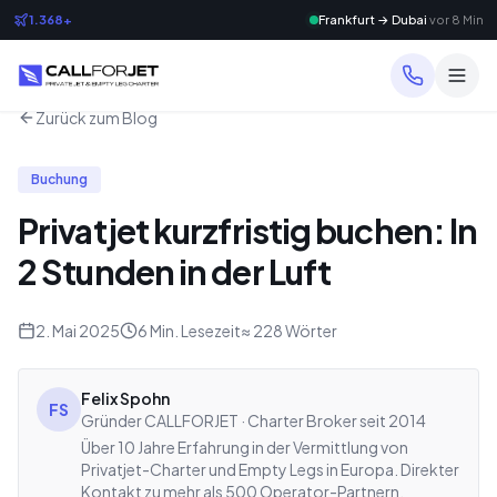
1.368+
Frankfurt → Dubai
vor 8 Min
Zurück zum Blog
Buchung
Privatjet kurzfristig buchen: In
2 Stunden in der Luft
2. Mai 2025
6
Min. Lesezeit
≈
228
Wörter
Felix Spohn
FS
Gründer CALLFORJET · Charter Broker seit 2014
Über 10 Jahre Erfahrung in der Vermittlung von
Privatjet-Charter und Empty Legs in Europa. Direkter
Kontakt zu mehr als 500 Operator-Partnern.