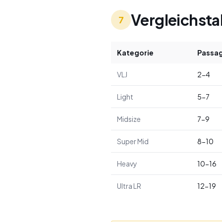
Vergleichsta
7
Kategorie
Passag
VLJ
2-4
Light
5-7
Midsize
7-9
Super Mid
8-10
Heavy
10-16
Ultra LR
12-19