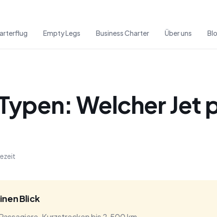
arterflug
Empty Legs
Business Charter
Über uns
Bl
-Typen: Welcher Jet 
sezeit
inen Blick
 Passagiere, Kurzstrecken bis 2.500 km