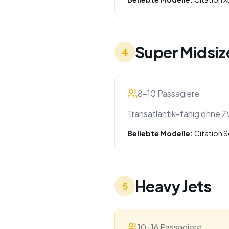
Super Midsiz
4
8-10 Passagiere
Transatlantik-fähig ohne Z
Beliebte Modelle:
Citation S
Heavy Jets
5
10-16 Passagiere