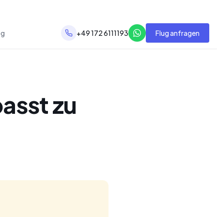
og
+49 172 6111193
Flug anfragen
passt zu