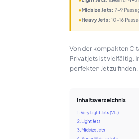
•
Midsize Jets:
7-9 Passag
•
Heavy Jets:
10-16 Passag
Von der kompakten Cita
Privatjets ist vielfältig
perfekten Jet zu finden.
Inhaltsverzeichnis
1. Very Light Jets (VLJ)
2. Light Jets
3. Midsize Jets
4. Super Midsize Jets