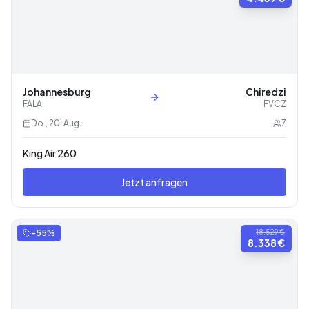
Johannesburg
Chiredzi
FALA
FVCZ
Do., 20. Aug.
7
King Air 260
Jetzt anfragen
-
55
%
18.529 €
8.338 €