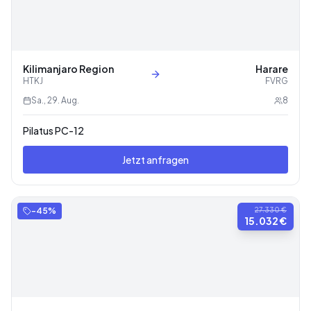
Kilimanjaro Region
Harare
HTKJ
FVRG
Sa., 29. Aug.
8
Pilatus PC-12
Jetzt anfragen
-
45
%
27.330 €
15.032 €