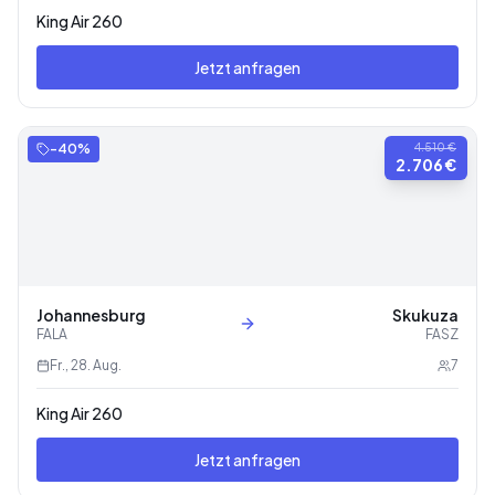
King Air 260
Jetzt anfragen
-
40
%
4.510 €
2.706 €
Johannesburg
Skukuza
FALA
FASZ
Fr., 28. Aug.
7
King Air 260
Jetzt anfragen