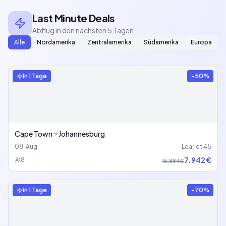
Last Minute Deals
Abflug in den nächsten 5 Tagen
Alle
Nordamerika
Zentralamerika
Südamerika
Europa
In
1 Tage
-
50
%
Cape Town
Johannesburg
08. Aug.
Learjet 45
7.942 €
8
15.884 €
In
1 Tage
-
70
%