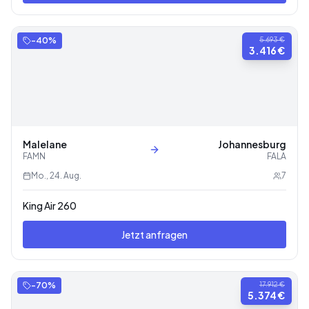
-
40
%
5.693 €
3.416 €
Malelane
Johannesburg
FAMN
FALA
Mo., 24. Aug.
7
King Air 260
Jetzt anfragen
-
70
%
17.912 €
5.374 €