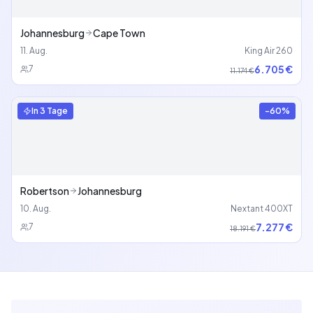
Johannesburg
Cape Town
11. Aug.
King Air 260
6.705 €
7
11.174 €
In
3 Tage
-
60
%
Robertson
Johannesburg
10. Aug.
Nextant 400XT
7.277 €
7
18.191 €