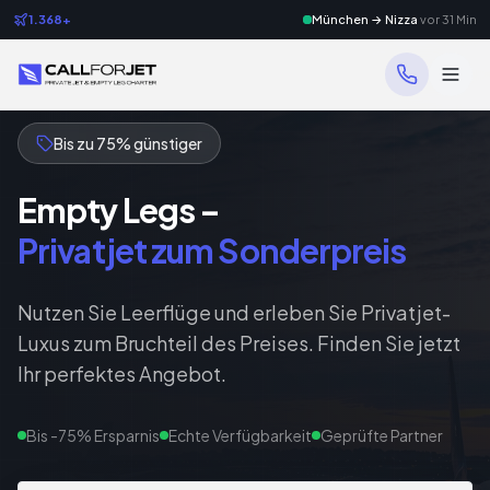
1.368+
München → Nizza
vor 31 Min
Bis zu 75% günstiger
Empty Legs –
Privatjet zum Sonderpreis
Nutzen Sie Leerflüge und erleben Sie Privatjet-
Luxus zum Bruchteil des Preises. Finden Sie jetzt
Ihr perfektes Angebot.
Bis -75% Ersparnis
Echte Verfügbarkeit
Geprüfte Partner