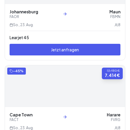
Johannesburg
Maun
FAOR
FBMN
So., 23. Aug.
8
Learjet 45
Jetzt anfragen
-
45
%
13.480 €
7.414 €
Cape Town
Harare
FACT
FVRG
So., 23. Aug.
8