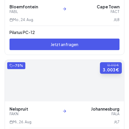
Bloemfontein
Cape Town
FABL
FACT
Mo., 24. Aug.
8
Pilatus PC-12
Jetzt anfragen
-
75
%
12.012 €
3.003 €
Nelspruit
Johannesburg
FAKN
FALA
Mi., 26. Aug.
7