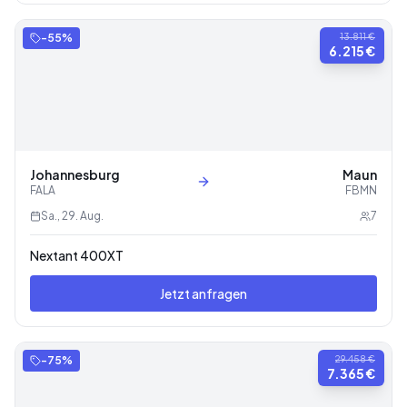
-
55
%
13.811 €
6.215 €
Johannesburg
Maun
FALA
FBMN
Sa., 29. Aug.
7
Nextant 400XT
Jetzt anfragen
-
75
%
29.458 €
7.365 €