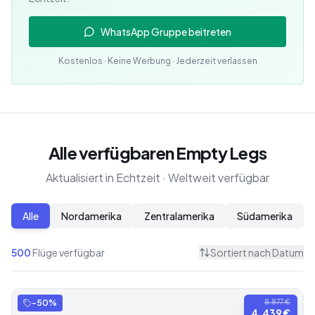
WhatsApp Gruppe beitreten
Kostenlos · Keine Werbung · Jederzeit verlassen
Alle verfügbaren Empty Legs
Aktualisiert in Echtzeit · Weltweit verfügbar
Alle
Nordamerika
Zentralamerika
Südamerika
500
Flüge verfügbar
Sortiert nach
Datum
-
50
%
8.877 €
4.439 €