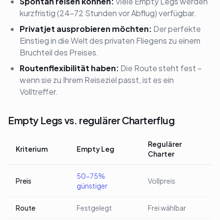
Spontan reisen können:
Viele Empty Legs werden
kurzfristig (24-72 Stunden vor Abflug) verfügbar.
Privatjet ausprobieren möchten:
Der perfekte
Einstieg in die Welt des privaten Fliegens zu einem
Bruchteil des Preises.
Routenflexibilität haben:
Die Route steht fest –
wenn sie zu Ihrem Reiseziel passt, ist es ein
Volltreffer.
Empty Legs vs. regulärer Charterflug
Regulärer
Kriterium
Empty Leg
Charter
50-75%
Preis
Vollpreis
günstiger
Route
Festgelegt
Frei wählbar