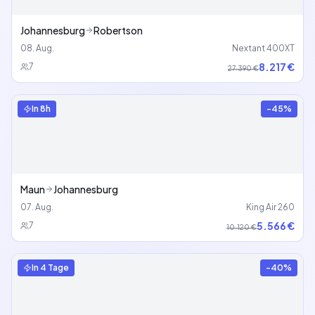
Johannesburg
Robertson
08. Aug.
Nextant 400XT
8.217 €
7
27.390 €
In
8h
-
45
%
Maun
Johannesburg
07. Aug.
King Air 260
5.566 €
7
10.120 €
In
4 Tage
-
40
%