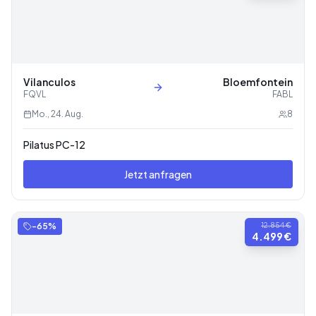
Vilanculos
Bloemfontein
FQVL
FABL
Mo., 24. Aug.
8
Pilatus PC-12
Jetzt anfragen
-
65
%
12.854 €
4.499 €