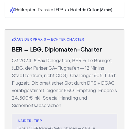
Helikopter-Transfer LFPB ↔ Hôtel de Crillon (8 min)
AUS DER PRAXIS — ECHTER CHARTER
BER → LBG, Diplomaten-Charter
Q3 2024: 8 Pax Delegation, BER → Le Bourget
(LBG, der Pariser GA-Flughafen — 12 Min ins
Stadtzentrum, nicht CDG). Challenger 605, 1:35 h
Flugzeit. Diplomatischer Slot durch DFS + DGAC
vorabgestimmt, eigener FBO-Empfang. Endpreis
24.500 € inkl. Special Handling und
Sicherheitsabsprachen.
INSIDER-TIPP
LBG ist DER Paris-GA-Flughafen — 4 FBOs