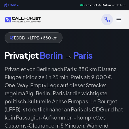
1.368+
Frankfurt → Dubai
vor 8 Min
EDDB
→
LFPB
•
880
km
Privatjet
Berlin
→
Paris
Privatjet von Berlin nach Paris: 880 km Distanz,
Flugzeit Midsize 1 h 25 min, Preis ab 9.000 €
One-Way. Empty Legs auf dieser Strecke:
regelmäßig. Berlin–Paris ist die wichtigste
politisch-kulturelle Achse Europas. Le Bourget
(LFPB) ist deutlich näher an Paris als CDG und hat
kein Passagier-Aufkommen – komplettes
Customs-Clearance in 5 Minuten. Während