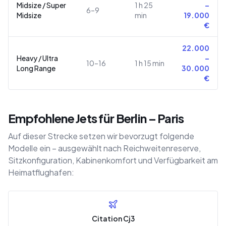
Midsize / Super
1 h 25
–
6–9
Midsize
min
19.000
€
22.000
Heavy / Ultra
–
10–16
1 h 15 min
Long Range
30.000
€
Empfohlene Jets für Berlin – Paris
Auf dieser Strecke setzen wir bevorzugt folgende
Modelle ein – ausgewählt nach Reichweitenreserve,
Sitzkonfiguration, Kabinenkomfort und Verfügbarkeit am
Heimatflughafen:
Citation Cj3