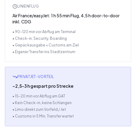
LINIENFLUG
Air France/easyJet: 1 h 55 min Flug, 4,5 h door-to-door
inkl. CDG
• 90–120 min vor Abflug am Terminal
• Check-in, Security, Boarding
• Gepäckausgabe + Customs am Ziel
• Eigener Transfer ins Stadtzentrum
PRIVATJET-VORTEIL
~2,5–3 h gespart pro Strecke
• 15–20 min vor Abflug am GAT
• Kein Check-in, keine Schlangen
• Limo direkt zum Vorfeld / Jet
• Customs in 5 Min, Transfer wartet