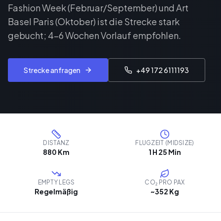
Fashion Week (Februar/September) und Art
Basel Paris (Oktober) ist die Strecke stark
gebucht; 4–6 Wochen Vorlauf empfohlen.
Strecke anfragen
+49 172 6111193
DISTANZ
FLUGZEIT (MIDSIZE)
880 Km
1 H 25 Min
EMPTY LEGS
CO₂ PRO PAX
Regelmäßig
~352 Kg