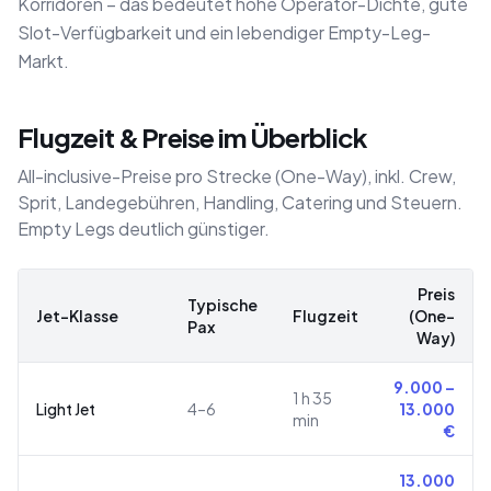
Korridoren – das bedeutet hohe Operator-Dichte, gute
Slot-Verfügbarkeit und ein lebendiger Empty-Leg-
Markt.
Flugzeit & Preise im Überblick
All-inclusive-Preise pro Strecke (One-Way), inkl. Crew,
Sprit, Landegebühren, Handling, Catering und Steuern.
Empty Legs deutlich günstiger.
Preis
Typische
Jet-Klasse
Flugzeit
(One-
Pax
Way)
9.000
–
1 h 35
Light Jet
4–6
13.000
min
€
13.000