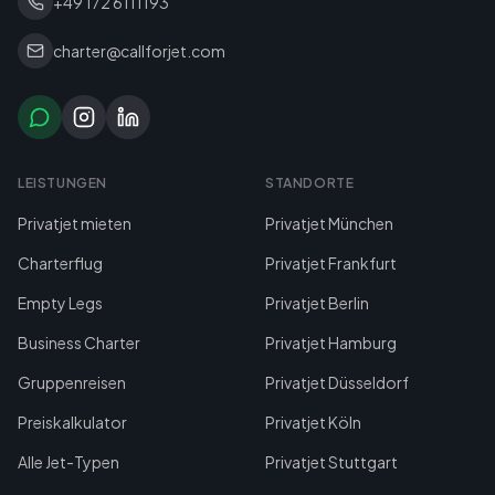
+49 172 6111193
charter@callforjet.com
LEISTUNGEN
STANDORTE
Privatjet mieten
Privatjet München
Charterflug
Privatjet Frankfurt
Empty Legs
Privatjet Berlin
Business Charter
Privatjet Hamburg
Gruppenreisen
Privatjet Düsseldorf
Preiskalkulator
Privatjet Köln
Alle Jet-Typen
Privatjet Stuttgart