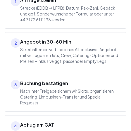
Anfrage stellen
1
Strecke (EDDB → LFPB), Datum, Pax-Zahl, Gepäck
und ggf. Sonderwünsche per Formular oder unter
+49 172 6111193 senden.
Angebot in 30–60 Min
2
Sie erhalten ein verbindliches All-inclusive-Angebot
mit verfügbaren Jets, Crew, Catering-Optionen und
Preisen – inklusive ggf. passender Empty Legs.
Buchung bestätigen
3
Nach Ihrer Freigabe sichern wir Slots, organisieren
Catering, Limousinen-Transfer und Special
Requests.
Abflug am GAT
4