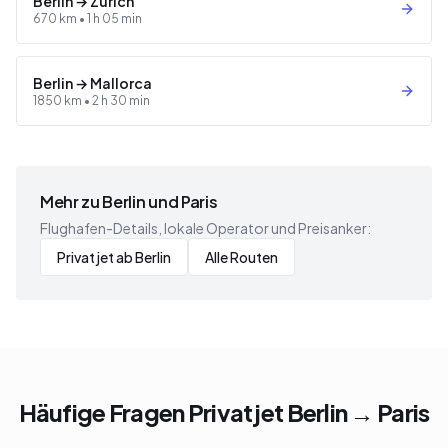
Berlin
→
Zürich
670
km •
1 h 05 min
Berlin
→
Mallorca
1850
km •
2 h 30 min
Mehr zu Berlin und Paris
Flughafen-Details, lokale Operator und Preisanker:
Privatjet ab Berlin
Alle Routen
Häufige Fragen Privatjet Berlin → Paris