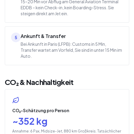
15–20 Min vor Abflug am General Aviation Terminal
EDDB – kein Check-in, kein Boarding-Stress. Sie
steigen direkt am Jet ein.
Ankunft & Transfer
5
Bei Ankunft in Paris (LFPB): Customs in 5 Min,
Transfer wartet am Vorfeld, Sie sind in unter 15 Min im
Auto.
CO₂ & Nachhaltigkeit
CO₂-Schätzung pro Person
~
352
kg
Annahme: 6 Pax, Midsize-Jet, 880 km Großkreis. Tatsächlicher