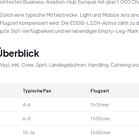
 dichtesten Business-Aviation-Hub Europas mit über 1.000 
ürich eine typische Mittelstrecke. Light und Midsize Jets sind 
 Flugzeit kompensiert wird. Die EDDB–LSZH-Achse zählt zu d
ute Slot-Verfügbarkeit und ein lebendiger Empty-Leg-Mark
 Überblick
Way), inkl. Crew, Sprit, Landegebühren, Handling, Catering u
Typische Pax
Flugzeit
4–6
1 h 15 min
6–9
1 h 05 min
10–16
1 h 00 min