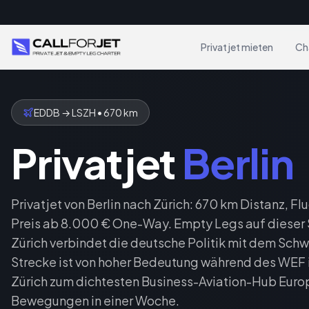
Privatjet mieten
Ch
EDDB
→
LSZH
•
670
km
Privatjet
Berlin
Privatjet von Berlin nach Zürich: 670 km Distanz, Flu
Preis ab 8.000 € One-Way. Empty Legs auf dieser S
Zürich verbindet die deutsche Politik mit dem Schw
Strecke ist von hoher Bedeutung während des WEF i
Zürich zum dichtesten Business-Aviation-Hub Europ
Bewegungen in einer Woche.