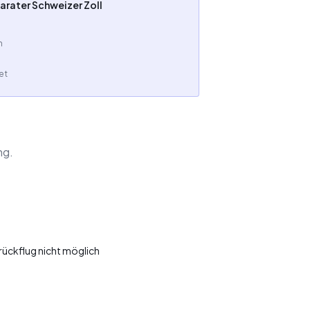
parater Schweizer Zoll
n
et
ng.
ückflug nicht möglich