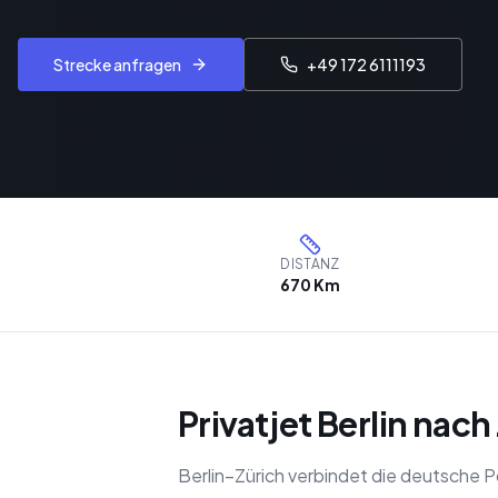
Strecke anfragen
+49 172 6111193
DISTANZ
670 Km
Privatjet Berlin nach
Berlin–Zürich verbindet die deutsche 