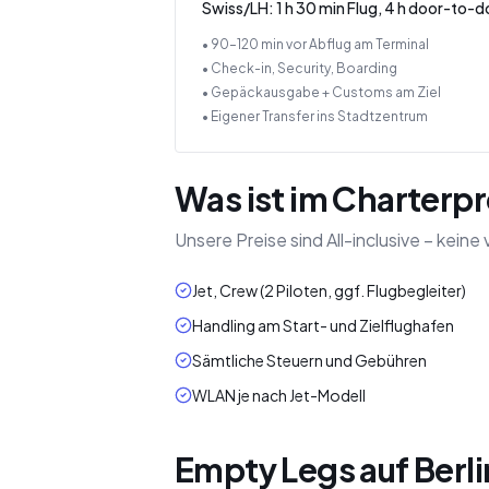
Swiss/LH: 1 h 30 min Flug, 4 h door-to-d
• 90–120 min vor Abflug am Terminal
• Check-in, Security, Boarding
• Gepäckausgabe + Customs am Ziel
• Eigener Transfer ins Stadtzentrum
Was ist im Charterpr
Unsere Preise sind All-inclusive – kei
Jet, Crew (2 Piloten, ggf. Flugbegleiter)
Handling am Start- und Zielflughafen
Sämtliche Steuern und Gebühren
WLAN je nach Jet-Modell
Empty Legs auf Berli