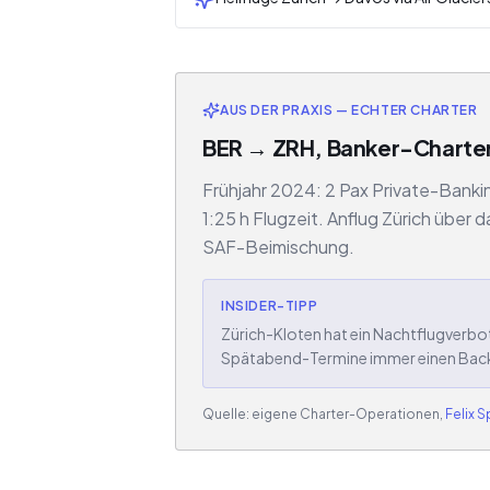
AUS DER PRAXIS — ECHTER CHARTER
BER → ZRH, Banker-Charter 
Frühjahr 2024: 2 Pax Private-Banki
1:25 h Flugzeit. Anflug Zürich über 
SAF-Beimischung.
INSIDER-TIPP
Zürich-Kloten hat ein Nachtflugverbot
Spätabend-Termine immer einen Backu
Quelle: eigene Charter-Operationen,
Felix 