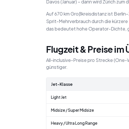
Davos (Januar) – dann wird Zürich zum
Auf 670 km Großkreisdistanz ist Berlin–Z
Sprit-Mehrverbrauch durch die kürzere
das bedeutet hohe Operator-Dichte, g
Flugzeit & Preise im
All-inclusive-Preise pro Strecke (One-
günstiger.
Jet-Klasse
Light Jet
Midsize / Super Midsize
Heavy / Ultra Long Range