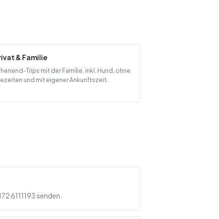
rivat & Familie
enend-Trips mit der Familie, inkl. Hund, ohne
ezeiten und mit eigener Ankunftszeit.
172 6111193 senden.