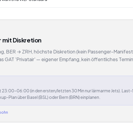
mit Diskretion
ng, BER → ZRH, höchste Diskretion (kein Passenger-Manifest
das GAT 'Privatair' — eigener Empfang, kein öffentliches Termin
 23:00–06:00 (in den ersten/letzten 30 Min nur lärmarme Jets). Last
p-Plan über Basel (BSL) oder Bern (BRN) einplanen.
Spohn