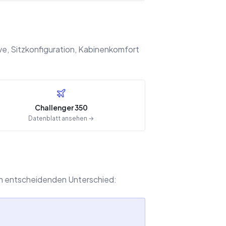
e, Sitzkonfiguration, Kabinenkomfort
Challenger 350
Datenblatt ansehen →
 den entscheidenden Unterschied: