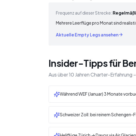
Frequenz auf dieser Strecke:
Regelmäß
Mehrere Leerflüge pro Monat sind realisti
Aktuelle Empty Legs ansehen
Insider-Tipps für Ber
Aus über 10 Jahren Charter-Erfahrung –
Während WEF (Januar) 3 Monate vorbuc
Schweizer Zoll: bei reinem Schengen-F
Heliflüge Zürich → Davos via Air Glac