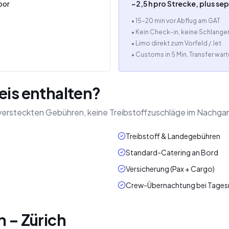
oor
~2,5 h pro Strecke, plus se
• 15–20 min vor Abflug am GAT
• Kein Check-in, keine Schlange
• Limo direkt zum Vorfeld / Jet
• Customs in 5 Min, Transfer wart
eis enthalten?
ne versteckten Gebühren, keine Treibstoffzuschläge im Nachga
Treibstoff & Landegebühren
Standard-Catering an Bord
Versicherung (Pax + Cargo)
Crew-Übernachtung bei Tagesr
n – Zürich