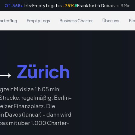
1.368+
Jets
Empty Legs bis
-75%
Frankfurt → Dubai
vor 8 Min
arterflug
Empty Legs
Business Charter
Über uns
Bl
→
Zürich
gzeit Midsize 1 h 05 min,
trecke: regelmäßig. Berlin–
eizer Finanzplatz. Die
n Davos (Januar) – dann wird
as mit über 1.000 Charter-