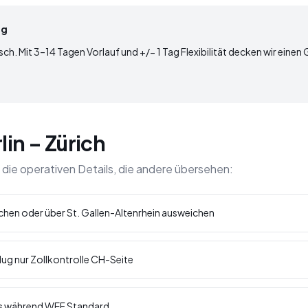
ig
sch. Mit 3–14 Tagen Vorlauf und +/− 1 Tag Flexibilität decken wir einen
lin – Zürich
 die operativen Details, die andere übersehen:
hen oder über St. Gallen-Altenrhein ausweichen
lug nur Zollkontrolle CH-Seite
iers während WEF Standard