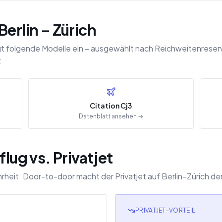
Berlin – Zürich
gt folgende Modelle ein – ausgewählt nach Reichweitenreserv
:
Citation Cj3
Datenblatt ansehen →
flug vs. Privatjet
 Wahrheit. Door-to-door macht der Privatjet auf Berlin–Zürich
PRIVATJET-VORTEIL