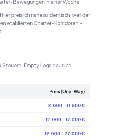
Charter-Bewegungen in einer Woche.
hier preislich nahezu identisch, weil der
en etablierten Charter-Korridoren –
t.
nd Steuern. Empty Legs deutlich
Preis (One-Way)
8.000
–
11.500
€
12.000
–
17.000
€
19.000
–
27.000
€