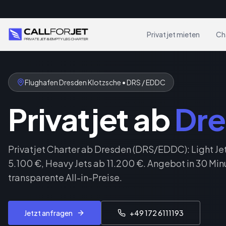
Privatjet mieten
Ch
Flughafen Dresden Klotzsche • DRS / EDDC
Privatjet ab
Dr
Privatjet Charter ab Dresden (DRS/EDDC): Light Je
5.100 €, Heavy Jets ab 11.200 €. Angebot in 30 Min
transparente All-in-Preise.
Jetzt anfragen
+49 172 6111193