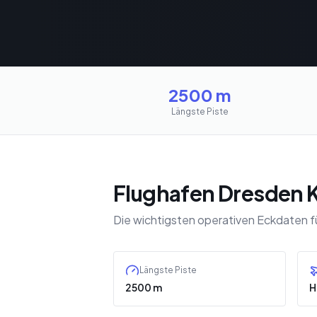
2500 m
Längste Piste
Flughafen Dresden K
Die wichtigsten operativen Eckdaten 
Längste Piste
2500 m
H