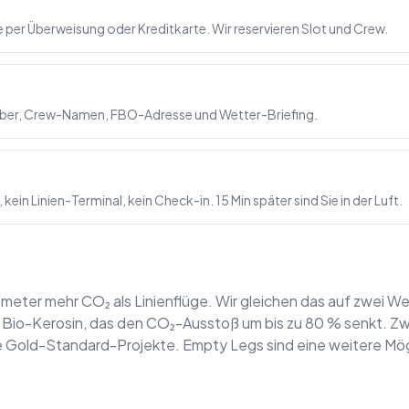
per Überweisung oder Kreditkarte. Wir reservieren Slot und Crew.
umber, Crew-Namen, FBO-Adresse und Wetter-Briefing.
kein Linien-Terminal, kein Check-in. 15 Min später sind Sie in der Luft.
lometer mehr CO₂ als Linienflüge. Wir gleichen das auf zwei W
ein Bio-Kerosin, das den CO₂-Ausstoß um bis zu 80 % senkt. 
te Gold-Standard-Projekte. Empty Legs sind eine weitere Mögl