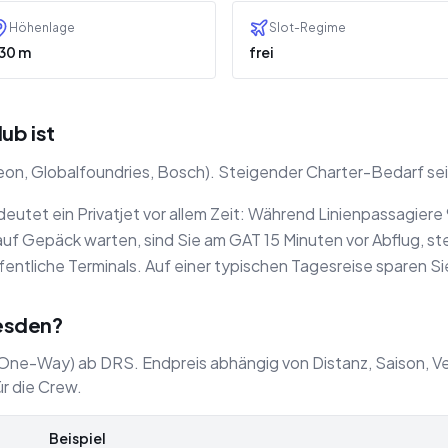
Höhenlage
Slot-Regime
30 m
frei
ub ist
ineon, Globalfoundries, Bosch). Steigender Charter-Bedarf s
utet ein Privatjet vor allem Zeit: Während Linienpassagiere
f Gepäck warten, sind Sie am GAT 15 Minuten vor Abflug, stei
entliche Terminals. Auf einer typischen Tagesreise sparen S
resden?
 (One-Way) ab DRS. Endpreis abhängig von Distanz, Saison, V
r die Crew.
Beispiel