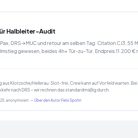
r Halbleiter-Audit
Pax, DRS→MUC und retour am selben Tag. Citation CJ3, 55 Min
tieg gewesen, beides 4h+ Tür-zu-Tür. Endpreis 11.200 € 
s Klotzsche/Hellerau. Slot-frei, Crew kann auf Vorfeld warten. Bei T
kehr nach DRS – wir rechnen das standardmäßig durch.
5, anonymisiert.
—
Über den Autor Felix Spohn