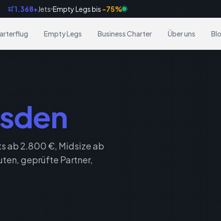
1.368+
Jets
Empty Legs bis
-75%
Frankfurt → Dubai
vor 8 Min
arterflug
Empty Legs
Business Charter
Über uns
Bl
esden
ts ab 2.800 €, Midsize ab
uten, geprüfte Partner,