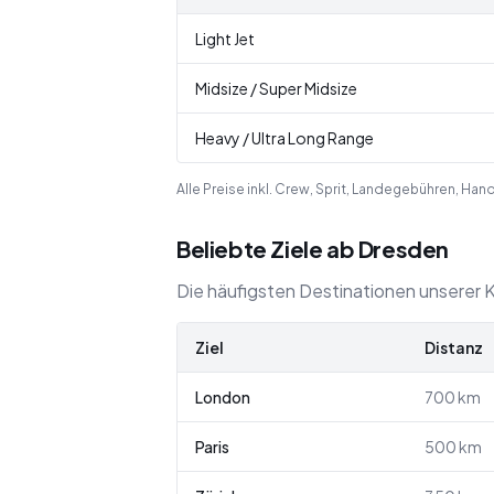
Light Jet
Midsize / Super Midsize
Heavy / Ultra Long Range
Alle Preise inkl. Crew, Sprit, Landegebühren, Ha
Beliebte Ziele ab Dresden
Die häufigsten Destinationen unserer K
Ziel
Distanz
London
700
km
Paris
500
km