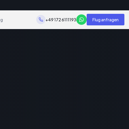
og
+49 172 6111193
Flug anfragen