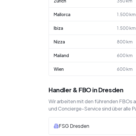
Zürich
350
km
Mallorca
1.500
km
Ibiza
1.500
km
Nizza
800
km
Mailand
600
km
Wien
600
km
Handler & FBO in Dresden
Wir arbeiten mit den führenden FBOs 
und Concierge-Service sind über alle P
FSG Dresden