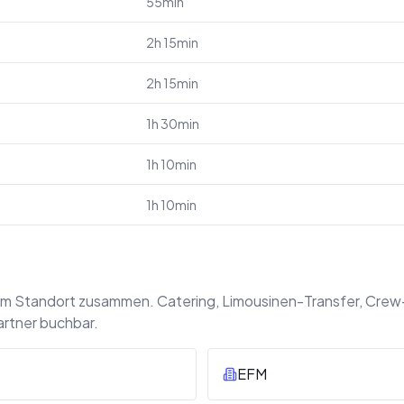
55min
2h 15min
2h 15min
1h 30min
1h 10min
1h 10min
am Standort zusammen. Catering, Limousinen-Transfer, Crew
artner buchbar.
EFM