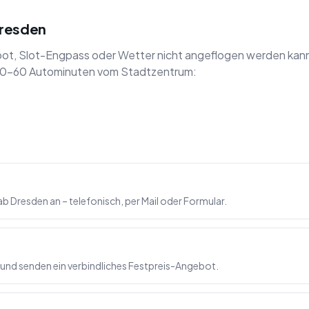
Dresden
t, Slot-Engpass oder Wetter nicht angeflogen werden kann
n 30–60 Autominuten vom Stadtzentrum:
b Dresden an – telefonisch, per Mail oder Formular.
 und senden ein verbindliches Festpreis-Angebot.