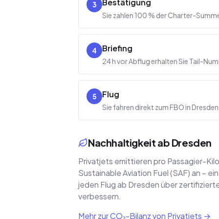
Bestätigung
3
Sie zahlen 100 % der Charter-Summe 
Briefing
4
24 h vor Abflug erhalten Sie Tail-N
Flug
5
Sie fahren direkt zum FBO in Dresden, 
Nachhaltigkeit ab Dresden
Privatjets emittieren pro Passagier-Ki
Sustainable Aviation Fuel (SAF) an – 
jeden Flug ab Dresden über zertifizier
verbessern.
Mehr zur CO₂-Bilanz von Privatjets →