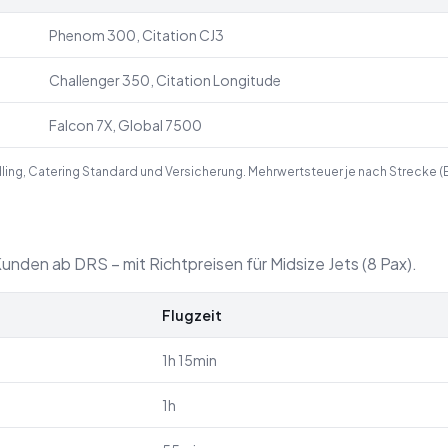
Phenom 300, Citation CJ3
Challenger 350, Citation Longitude
Falcon 7X, Global 7500
ndling, Catering Standard und Versicherung. Mehrwertsteuer je nach Strecke (
unden ab DRS – mit Richtpreisen für Midsize Jets (8 Pax).
Flugzeit
1h 15min
1h