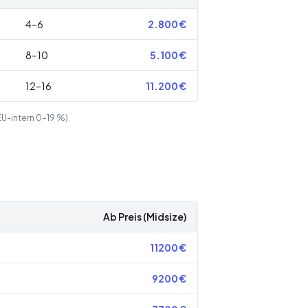
4–6
2.800
€
8–10
5.100
€
12–16
11.200
€
EU-intern 0–19 %).
Ab Preis (Midsize)
11200
€
9200
€