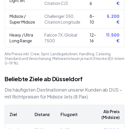
Light Jet
Citation CJ3
6
€
Midsize /
Challenger 350,
8–
5.200
Super Midsize
Citation Longitude
10
€
Heavy / Ultra
Falcon 7X, Global
12–
11.500
Long Range
7500
16
€
Alle Preise inkl. Crew, Sprit, Landegebühren, Handling, Catering
Standard und Versicherung. Mehrwertsteuer je nach Strecke (EU-intern
0–19 %).
Beliebte Ziele ab Düsseldorf
Die häufigsten Destinationen unserer Kunden ab DUS –
mit Richtpreisen für Midsize Jets (8 Pax).
Ab Preis
Ziel
Distanz
Flugzeit
(Midsize)