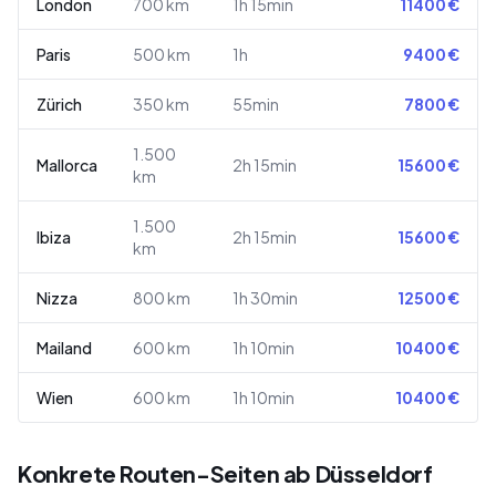
London
700
km
1h 15min
11400
€
Paris
500
km
1h
9400
€
Zürich
350
km
55min
7800
€
1.500
Mallorca
2h 15min
15600
€
km
1.500
Ibiza
2h 15min
15600
€
km
Nizza
800
km
1h 30min
12500
€
Mailand
600
km
1h 10min
10400
€
Wien
600
km
1h 10min
10400
€
Konkrete Routen-Seiten ab Düsseldorf