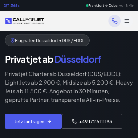
1.368+
Frankfurt → Dubai
vor 8 Min
Flughafen Düsseldorf • DUS / EDDL
Privatjet ab
Düsseldorf
Privatjet Charter ab Düsseldorf (DUS/EDDL):
Light Jets ab 2.900 €, Midsize ab 5.200 €, Heavy
Jets ab 11.500 €. Angebot in 30 Minuten,
geprüfte Partner, transparente All-in-Preise.
Jetzt anfragen
+49 172 6111193