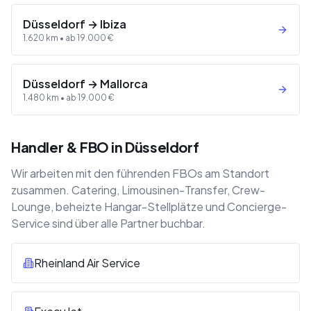
Düsseldorf
→
Ibiza
1.620
km •
ab
19.000
€
Düsseldorf
→
Mallorca
1.480
km •
ab
19.000
€
Handler & FBO in Düsseldorf
Wir arbeiten mit den führenden FBOs am Standort
zusammen. Catering, Limousinen-Transfer, Crew-
Lounge, beheizte Hangar-Stellplätze und Concierge-
Service sind über alle Partner buchbar.
Rheinland Air Service