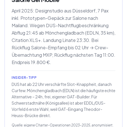
April 2025: Designstudio aus Düsseldorf, 7 Pax
inkl. Prototypen-Gepäck zur Salone nach
Mailand. Wegen DUS-Nachtflugbeschränkung
Abflug 21:45 ab Mönchengladbach (EDLN, 35 km),
Citation XLS+. Landung Linate 23:30. Bei
Rückflug Salone-Empfang bis 02 Uhr → Crew-
Übernachtung MXP, Rückflug nächsten Tag 11:00.
Endpreis 19.800 €.
INSIDER-TIPP
DUS hat ab 22 Uhr verschärfte Slot-Knappheit, danach
Curfew. Mönchengladbach (EDLN) ist die häufigste echte
Alternative – 24h, frei, eigener GAT-Builder. Für
Schwerstadtnähe (Königsallee) ist aber EDDL/DUS-
Vorfeld 6 erste Wahl, weil GAT-Eingang Theodor-
Heuss-Brücke direkt.
Quelle: eigene Charter-Operationen 2023–2025, anonymisiert.