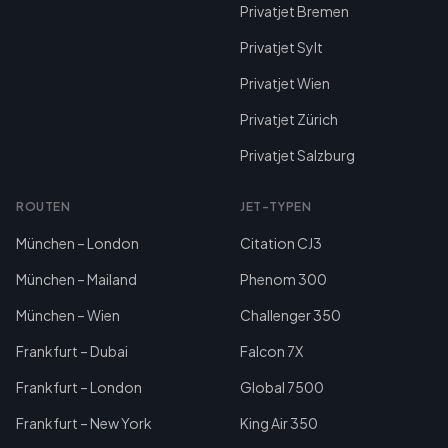
Privatjet Bremen
Privatjet Sylt
Privatjet Wien
Privatjet Zürich
Privatjet Salzburg
ROUTEN
JET-TYPEN
München – London
Citation CJ3
München – Mailand
Phenom 300
München – Wien
Challenger 350
Frankfurt – Dubai
Falcon 7X
Frankfurt – London
Global 7500
Frankfurt – New York
King Air 350