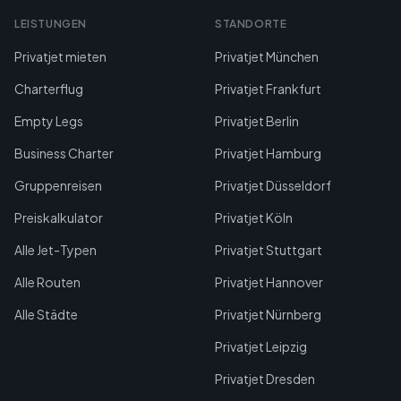
LEISTUNGEN
STANDORTE
Privatjet mieten
Privatjet München
Charterflug
Privatjet Frankfurt
Empty Legs
Privatjet Berlin
Business Charter
Privatjet Hamburg
Gruppenreisen
Privatjet Düsseldorf
Preiskalkulator
Privatjet Köln
Alle Jet-Typen
Privatjet Stuttgart
Alle Routen
Privatjet Hannover
Alle Städte
Privatjet Nürnberg
Privatjet Leipzig
Privatjet Dresden