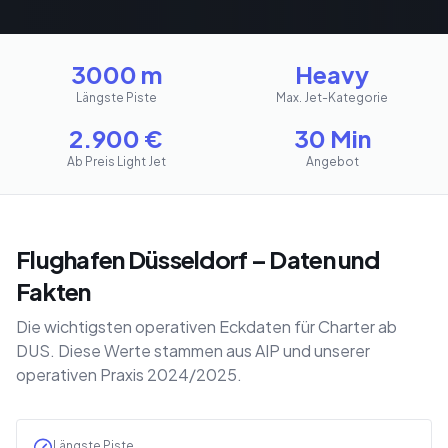
3000 m
Heavy
Längste Piste
Max. Jet-Kategorie
2.900
€
30 Min
Ab Preis Light Jet
Angebot
Flughafen Düsseldorf – Daten und
Fakten
Die wichtigsten operativen Eckdaten für Charter ab
DUS. Diese Werte stammen aus AIP und unserer
operativen Praxis 2024/2025.
Längste Piste