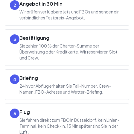
Angebot in 30 Min
2
Wir prüfen verfügbare Jets und FBOs und senden ein
verbindliches Festpreis-Angebot.
Bestätigung
3
Sie zahlen 100 % der Charter-Summe per
Überweisung oder Kreditkarte. Wir reservieren Slot
und Crew.
Briefing
4
24 h vor Abflug erhalten Sie Tail-Number, Crew-
Namen, FBO-Adresse und Wetter-Briefing.
Flug
5
Sie fahren direkt zum FBO in Düsseldorf, kein Linien-
Terminal, kein Check-in. 15 Min später sind Sie in der
Luft.