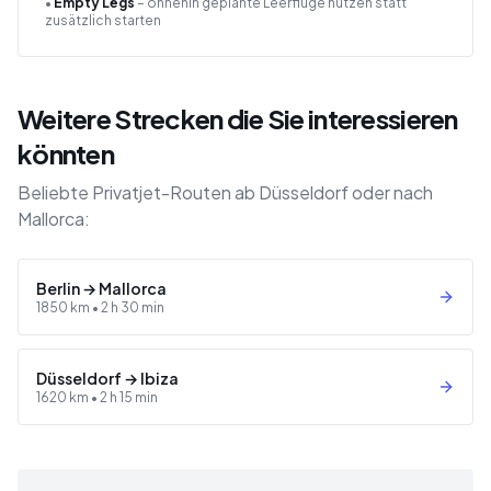
•
Empty Legs
– ohnehin geplante Leerflüge nutzen statt
zusätzlich starten
Weitere Strecken die Sie interessieren
könnten
Beliebte Privatjet-Routen ab Düsseldorf oder nach
Mallorca:
Berlin
→
Mallorca
1850
km •
2 h 30 min
Düsseldorf
→
Ibiza
1620
km •
2 h 15 min