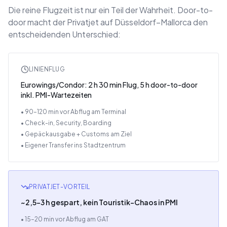
Die reine Flugzeit ist nur ein Teil der Wahrheit. Door-to-
door macht der Privatjet auf Düsseldorf–Mallorca den
entscheidenden Unterschied:
LINIENFLUG
Eurowings/Condor: 2 h 30 min Flug, 5 h door-to-door
inkl. PMI-Wartezeiten
• 90–120 min vor Abflug am Terminal
• Check-in, Security, Boarding
• Gepäckausgabe + Customs am Ziel
• Eigener Transfer ins Stadtzentrum
PRIVATJET-VORTEIL
~2,5–3 h gespart, kein Touristik-Chaos in PMI
• 15–20 min vor Abflug am GAT