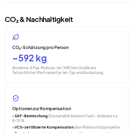
CO₂ & Nachhaltigkeit
CO₂-Schätzung pro Person
~
592
kg
Annahme: 6 Pax, Midsize-Jet, 1480 km Großkreis.
Tatsächlicher Wert variiert je Jet-Typ und Auslastung.
Optionen zur Kompensation
•
SAF-Beimischung
(Sustainable Aviation Fuel) – Aufpreis ca.
8–15 %
•
VCS-zertifizierte Kompensation
über Klimaschutzprojekte