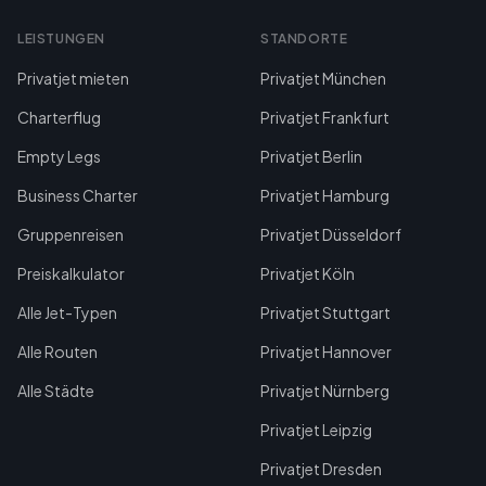
LEISTUNGEN
STANDORTE
Privatjet mieten
Privatjet München
Charterflug
Privatjet Frankfurt
Empty Legs
Privatjet Berlin
Business Charter
Privatjet Hamburg
Gruppenreisen
Privatjet Düsseldorf
Preiskalkulator
Privatjet Köln
Alle Jet-Typen
Privatjet Stuttgart
Alle Routen
Privatjet Hannover
Alle Städte
Privatjet Nürnberg
Privatjet Leipzig
Privatjet Dresden