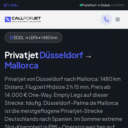
1.368+
Frankfurt → Dubai
vor 8 Min
EDDL
→
LEPA
•
1480
km
Privatjet
Düsseldorf
→
Mallorca
Privatjet von Düsseldorf nach Mallorca: 1480 km
Distanz, Flugzeit Midsize 2 h 15 min, Preis ab
14.000 € One-Way. Empty Legs auf dieser
Strecke: häufig. Düsseldorf–Palma de Mallorca
ist die meistgeflogene Privatjet-Strecke
Deutschlands nach Spanien. Im Sommer extreme
Slot-Knappheit in PMI – Operator weichen auf