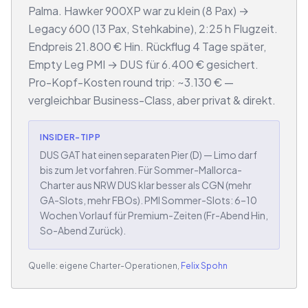
Palma. Hawker 900XP war zu klein (8 Pax) →
Legacy 600 (13 Pax, Stehkabine), 2:25 h Flugzeit.
Endpreis 21.800 € Hin. Rückflug 4 Tage später,
Empty Leg PMI → DUS für 6.400 € gesichert.
Pro-Kopf-Kosten round trip: ~3.130 € —
vergleichbar Business-Class, aber privat & direkt.
INSIDER-TIPP
DUS GAT hat einen separaten Pier (D) — Limo darf
bis zum Jet vorfahren. Für Sommer-Mallorca-
Charter aus NRW DUS klar besser als CGN (mehr
GA-Slots, mehr FBOs). PMI Sommer-Slots: 6–10
Wochen Vorlauf für Premium-Zeiten (Fr-Abend Hin,
So-Abend Zurück).
Quelle: eigene Charter-Operationen,
Felix Spohn