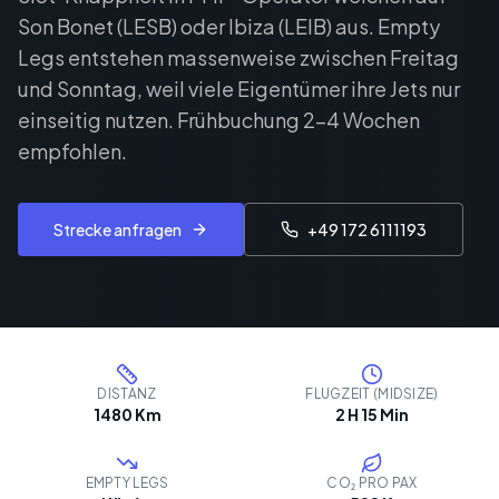
Son Bonet (LESB) oder Ibiza (LEIB) aus. Empty
Legs entstehen massenweise zwischen Freitag
und Sonntag, weil viele Eigentümer ihre Jets nur
einseitig nutzen. Frühbuchung 2–4 Wochen
empfohlen.
Strecke anfragen
+49 172 6111193
DISTANZ
FLUGZEIT (MIDSIZE)
1480 Km
2 H 15 Min
EMPTY LEGS
CO₂ PRO PAX