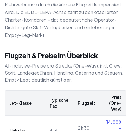
Mehrverbrauch durch die kürzere Flugzeit kompensiert
wird. Die EDDL–LEPA-Achse zählt zu den etablierten
Charter-Korridoren – das bedeutet hohe Operator-
Dichte, gute Slot-Verfügbarkeit und ein lebendiger
Empty-Leg-Markt.
Flugzeit & Preise im Überblick
All-inclusive-Preise pro Strecke (One-Way), inkl. Crew,
Sprit, Landegebühren, Handling, Catering und Steuern.
Empty Legs deutlich günstiger.
Preis
Typische
Jet-Klasse
Flugzeit
(One-
Pax
Way)
14.000
2 h 30
–
Light Jet
4–6