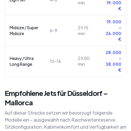
min
19.000
€
19.000
Midsize / Super
2 h 15
–
6–9
Midsize
min
26.000
€
28.000
Heavy / Ultra
2 h 00
–
10–16
Long Range
min
38.000
€
Empfohlene Jets für Düsseldorf –
Mallorca
Auf dieser Strecke setzen wir bevorzugt folgende
Modelle ein – ausgewählt nach Reichweitenreserve,
Sitzkonfiguration, Kabinenkomfort und Verfügbarkeit am