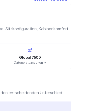
e, Sitzkonfiguration, Kabinenkomfort
Global 7500
Datenblatt ansehen →
bai den entscheidenden Unterschied: