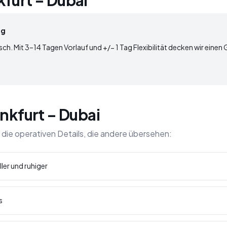
kfurt – Dubai
ig
sch. Mit 3–14 Tagen Vorlauf und +/− 1 Tag Flexibilität decken wir einen
ankfurt – Dubai
 die operativen Details, die andere übersehen:
er und ruhiger
s