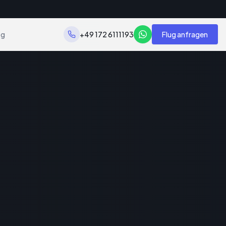
og
+49 172 6111193
Flug anfragen