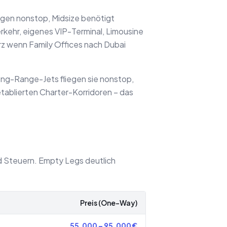
egen nonstop, Midsize benötigt
erkehr, eigenes VIP-Terminal, Limousine
rz wenn Family Offices nach Dubai
ong-Range-Jets fliegen sie nonstop,
tablierten Charter-Korridoren – das
nd Steuern. Empty Legs deutlich
Preis (One-Way)
55.000
–
95.000
€