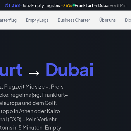
1.368+
Jets
Empty Legs bis
-75%
Frankfurt → Dubai
vor 8 Min
arterflug
Empty Legs
Business Charter
Über uns
Bl
urt
→
Dubai
, Flugzeit Midsize –, Preis
ke: regelmäßig. Frankfurt–
teleuropa und dem Golf.
topp in Athen oder Kairo
al (DXB) – kein Verkehr,
stoms in 5 Minuten. Empty