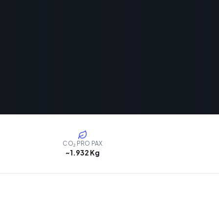
CO₂ PRO PAX
~1.932 Kg