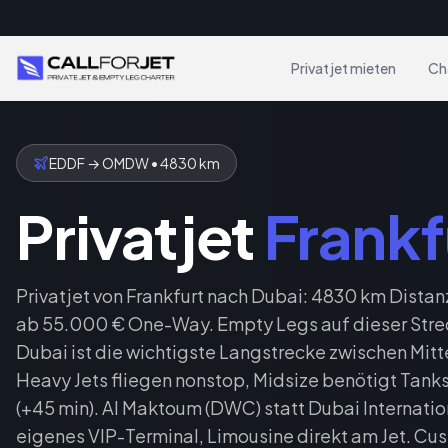
Privatjet mieten
Ch
EDDF
→
OMDW
•
4830
km
Privatjet
Frankf
Privatjet von Frankfurt nach Dubai: 4830 km Distanz
ab 55.000 € One-Way. Empty Legs auf dieser Strec
Dubai ist die wichtigste Langstrecke zwischen Mit
Heavy Jets fliegen nonstop, Midsize benötigt Tanks
(+45 min). Al Maktoum (DWC) statt Dubai Internation
eigenes VIP-Terminal, Limousine direkt am Jet. Cu