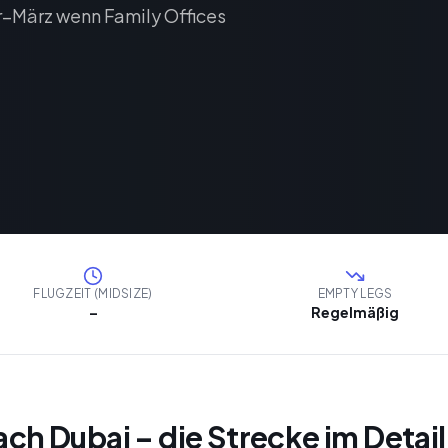
r–März wenn Family Offices
FLUGZEIT (MIDSIZE)
EMPTY LEGS
–
Regelmäßig
ach Dubai – die Strecke im Detail