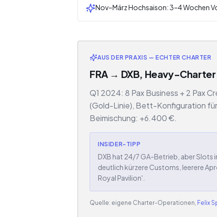
Nov–März Hochsaison: 3–4 Wochen Vo
AUS DER PRAXIS — ECHTER CHARTER
FRA → DXB, Heavy-Charter 
Q1 2024: 8 Pax Business + 2 Pax Cre
(Gold-Linie), Bett-Konfiguration f
Beimischung: +6.400 €.
INSIDER-TIPP
DXB hat 24/7 GA-Betrieb, aber Slots in
deutlich kürzere Customs, leerere Apr
Royal Pavilion'.
Quelle: eigene Charter-Operationen,
Felix 