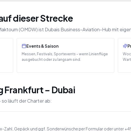
auf dieser Strecke
Al Maktoum (OMDW) ist Dubais Business-Aviation-Hub mit eige
Events & Saison
P
Messen, Festivals, Sportevents – wenn Linienflüge
Woch
ausgebucht oder zu langsam sind.
Wart
 Frankfurt – Dubai
 so läuft der Charter ab:
-Zahl, Gepäck und ggf. Sonderwünsche per Formular oder unter +49