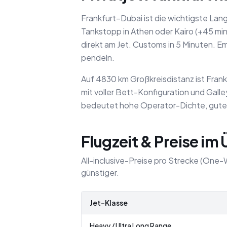
Frankfurt–Dubai ist die wichtigste Lan
Tankstopp in Athen oder Kairo (+45 min
direkt am Jet. Customs in 5 Minuten. 
pendeln.
Auf 4830 km Großkreisdistanz ist Fran
mit voller Bett-Konfiguration und Gal
bedeutet hohe Operator-Dichte, gute 
Flugzeit & Preise im
All-inclusive-Preise pro Strecke (One-
günstiger.
Jet-Klasse
Heavy / Ultra Long Range