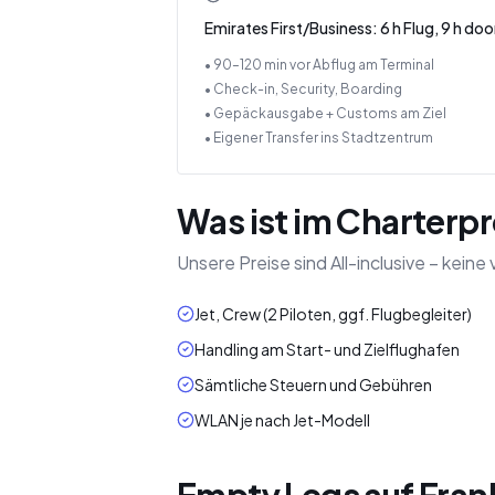
Emirates First/Business: 6 h Flug, 9 h do
• 90–120 min vor Abflug am Terminal
• Check-in, Security, Boarding
• Gepäckausgabe + Customs am Ziel
• Eigener Transfer ins Stadtzentrum
Was ist im Charterpr
Unsere Preise sind All-inclusive – kei
Jet, Crew (2 Piloten, ggf. Flugbegleiter)
Handling am Start- und Zielflughafen
Sämtliche Steuern und Gebühren
WLAN je nach Jet-Modell