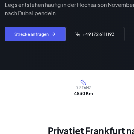
Legs entstehen häufig in der Hochsaison Novembe
nach Dubai pendeln.
Strecke anfragen
+49 172 6111193
DISTANZ
4830 Km
Privatjet Frankfurt n