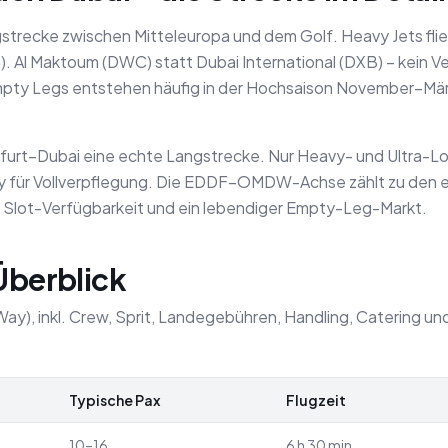
gstrecke zwischen Mitteleuropa und dem Golf. Heavy Jets fli
). Al Maktoum (DWC) statt Dubai International (DXB) – kein V
Empty Legs entstehen häufig in der Hochsaison November–Mä
kfurt–Dubai eine echte Langstrecke. Nur Heavy- und Ultra-L
ley für Vollverpflegung. Die EDDF–OMDW-Achse zählt zu den e
Slot-Verfügbarkeit und ein lebendiger Empty-Leg-Markt.
 Überblick
Way), inkl. Crew, Sprit, Landegebühren, Handling, Catering u
Typische Pax
Flugzeit
10–16
6 h 30 min