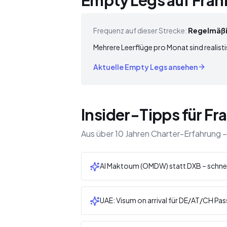
Empty Legs auf Fran
Frequenz auf dieser Strecke:
Regelmäß
Mehrere Leerflüge pro Monat sind realisti
Aktuelle Empty Legs ansehen
Insider-Tipps für Fr
Aus über 10 Jahren Charter-Erfahrung –
Al Maktoum (OMDW) statt DXB – schnell
UAE: Visum on arrival für DE/AT/CH Pas