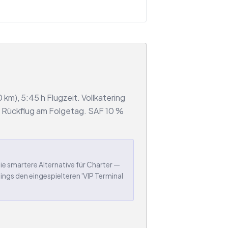
km), 5:45 h Flugzeit. Vollkatering
r Rückflug am Folgetag. SAF 10 %
ie smartere Alternative für Charter —
ngs den eingespielteren 'VIP Terminal