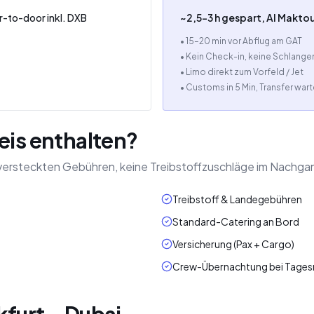
or-to-door inkl. DXB
~2,5–3 h gespart, Al Makt
• 15–20 min vor Abflug am GAT
• Kein Check-in, keine Schlange
• Limo direkt zum Vorfeld / Jet
• Customs in 5 Min, Transfer wart
eis enthalten?
ne versteckten Gebühren, keine Treibstoffzuschläge im Nachga
Treibstoff & Landegebühren
Standard-Catering an Bord
Versicherung (Pax + Cargo)
Crew-Übernachtung bei Tagesr