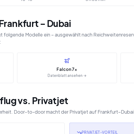
Frankfurt – Dubai
gt folgende Modelle ein – ausgewählt nach Reichweitenreserv
:
Falcon 7x
Datenblatt ansehen →
flug vs. Privatjet
r Wahrheit. Door-to-door macht der Privatjet auf Frankfurt–Du
PRIVATJET-VORTEIL