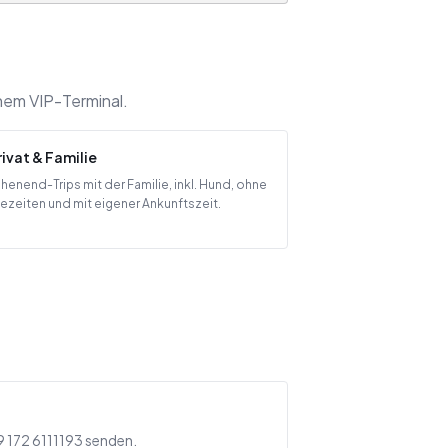
nem VIP-Terminal.
rivat & Familie
enend-Trips mit der Familie, inkl. Hund, ohne
ezeiten und mit eigener Ankunftszeit.
 172 6111193 senden.