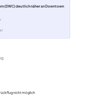
oum (DWC) deutlich näher an Downtown
n
et
ng.
ückflug nicht möglich