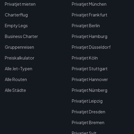
Privatjet mieten
Privatjet München
Charterflug
Privatjet Frankfurt
Empty Legs
Privatjet Berlin
Business Charter
Privatjet Hamburg
Gruppenreisen
Privatjet Düsseldorf
Preiskalkulator
Privatjet Köln
Alle Jet-Typen
Privatjet Stuttgart
Alle Routen
Privatjet Hannover
Alle Städte
Privatjet Nürnberg
Privatjet Leipzig
Privatjet Dresden
Privatjet Bremen
Privatjet Sylt