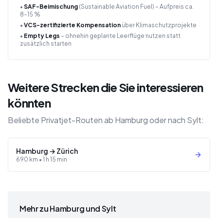
•
SAF-Beimischung
(Sustainable Aviation Fuel) – Aufpreis ca.
8–15 %
•
VCS-zertifizierte Kompensation
über Klimaschutzprojekte
•
Empty Legs
– ohnehin geplante Leerflüge nutzen statt
zusätzlich starten
Weitere Strecken die Sie interessieren
könnten
Beliebte Privatjet-Routen ab Hamburg oder nach Sylt:
Hamburg
→
Zürich
690
km •
1 h 15 min
Mehr zu Hamburg und Sylt