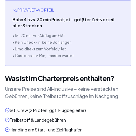
PRIVATJET-VORTEIL
Bahn 4 h vs. 30 min Privatjet – größter Zeitvorteil
aller Strecken
• 15–20 min vor Abflug am GAT
• Kein Check-in, keine Schlangen
• Limo direkt zum Vorfeld / Jet
• Customs in 5 Min, Transfer wartet
Was ist im Charterpreis enthalten?
Unsere Preise sind All-inclusive – keine versteckten
Gebühren, keine Treibstoffzuschläge im Nachgang.
Jet, Crew (2 Piloten, ggf. Flugbegleiter)
Treibstoff & Landegebühren
Handling am Start- und Zielflughafen