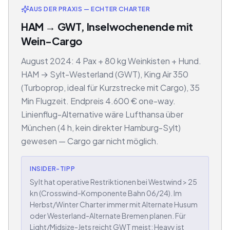
AUS DER PRAXIS — ECHTER CHARTER
HAM → GWT, Inselwochenende mit
Wein-Cargo
August 2024: 4 Pax + 80 kg Weinkisten + Hund.
HAM → Sylt-Westerland (GWT), King Air 350
(Turboprop, ideal für Kurzstrecke mit Cargo), 35
Min Flugzeit. Endpreis 4.600 € one-way.
Linienflug-Alternative wäre Lufthansa über
München (4 h, kein direkter Hamburg-Sylt)
gewesen — Cargo gar nicht möglich.
INSIDER-TIPP
Sylt hat operative Restriktionen bei Westwind > 25
kn (Crosswind-Komponente Bahn 06/24). Im
Herbst/Winter Charter immer mit Alternate Husum
oder Westerland-Alternate Bremen planen. Für
Light/Midsize-Jets reicht GWT meist; Heavy ist