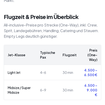
Markt.
Flugzeit & Preise im Überblick
All-inclusive-Preise pro Strecke (One-Way), inkl. Crew,
Sprit, Landegebühren, Handling, Catering und Steuern.
Empty Legs deutlich günstiger.
Preis
Typische
Jet-Klasse
Flugzeit
(One-
Pax
Way)
4.500
–
Light Jet
4–6
30 min
6.500
€
6.500
–
Midsize / Super
6–9
30 min
9.000
Midsize
€