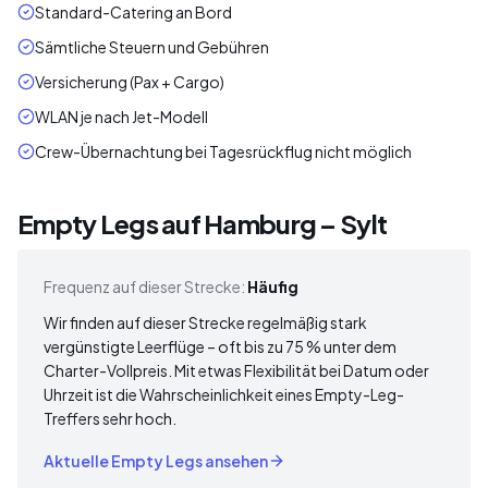
Standard-Catering an Bord
Sämtliche Steuern und Gebühren
Versicherung (Pax + Cargo)
WLAN je nach Jet-Modell
Crew-Übernachtung bei Tagesrückflug nicht möglich
Empty Legs auf Hamburg – Sylt
Frequenz auf dieser Strecke:
Häufig
Wir finden auf dieser Strecke regelmäßig stark
vergünstigte Leerflüge – oft bis zu 75 % unter dem
Charter-Vollpreis. Mit etwas Flexibilität bei Datum oder
Uhrzeit ist die Wahrscheinlichkeit eines Empty-Leg-
Treffers sehr hoch.
Aktuelle Empty Legs ansehen