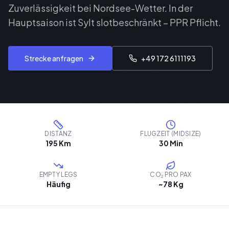
Zuverlässigkeit bei Nordsee-Wetter. In der
Hauptsaison ist Sylt slotbeschränkt – PPR Pflicht.
Strecke anfragen
+49 172 6111193
DISTANZ
FLUGZEIT (MIDSIZE)
195 Km
30 Min
EMPTY LEGS
CO₂ PRO PAX
Häufig
~78 Kg