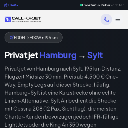
1.368+
Frankfurt → Dubai
vor 8 Min
EDDH
→
EDXW
•
195
km
Privatjet
Hamburg
→
Sylt
Privatjet von Hamburg nach Sylt: 195 km Distanz,
Flugzeit Midsize 30 min, Preis ab 4.500 € One-
Way. Empty Legs auf dieser Strecke: häufig.
Hamburg–Sylt ist eine Kurzstrecke ohne echte
Linien-Alternative. Sylt Air bedient die Strecke
mit Cessna 208 (12 Pax, Sichtflug), die meisten
Charter-Kunden bevorzugen jedoch IFR-fähige
Light Jets oder die King Air 350 wegen