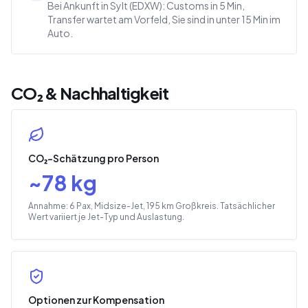
Bei Ankunft in Sylt (EDXW): Customs in 5 Min,
Transfer wartet am Vorfeld, Sie sind in unter 15 Min im
Auto.
CO₂ & Nachhaltigkeit
CO₂-Schätzung pro Person
~
78
kg
Annahme: 6 Pax, Midsize-Jet, 195 km Großkreis. Tatsächlicher
Wert variiert je Jet-Typ und Auslastung.
Optionen zur Kompensation