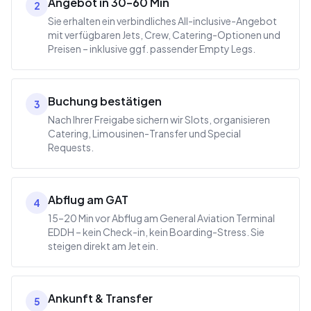
Angebot in 30–60 Min
2
Sie erhalten ein verbindliches All-inclusive-Angebot
mit verfügbaren Jets, Crew, Catering-Optionen und
Preisen – inklusive ggf. passender Empty Legs.
Buchung bestätigen
3
Nach Ihrer Freigabe sichern wir Slots, organisieren
Catering, Limousinen-Transfer und Special
Requests.
Abflug am GAT
4
15–20 Min vor Abflug am General Aviation Terminal
EDDH – kein Check-in, kein Boarding-Stress. Sie
steigen direkt am Jet ein.
Ankunft & Transfer
5