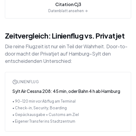
Citation Cj3
Datenblatt ansehen →
Zeitvergleich: Linienflug vs. Privatjet
Die reine Flugzeit ist nur ein Teil der Wahrheit. Door-to-
door macht der Privatjet auf Hamburg–Sylt den
entscheidenden Unterschied:
LINIENFLUG
Sylt Air Cessna 208: 45 min, oder Bahn 4 h ab Hamburg
• 90–120 min vor Abflug am Terminal
• Check-in, Security, Boarding
• Gepäckausgabe + Customs am Ziel
• Eigener Transfer ins Stadtzentrum