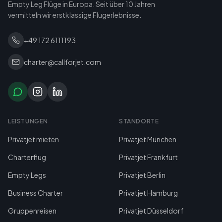
Empty Leg Flüge in Europa. Seit über 10 Jahren
vermitteln wir erstklassige Flugerlebnisse.
+49 172 6111193
charter@callforjet.com
LEISTUNGEN
STANDORTE
Privatjet mieten
Privatjet München
Charterflug
Privatjet Frankfurt
Empty Legs
Privatjet Berlin
Business Charter
Privatjet Hamburg
Gruppenreisen
Privatjet Düsseldorf