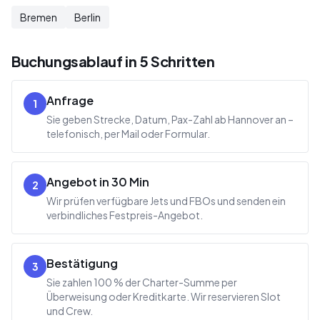
Bremen
Berlin
Buchungsablauf in 5 Schritten
Anfrage
1
Sie geben Strecke, Datum, Pax-Zahl ab Hannover an –
telefonisch, per Mail oder Formular.
Angebot in 30 Min
2
Wir prüfen verfügbare Jets und FBOs und senden ein
verbindliches Festpreis-Angebot.
Bestätigung
3
Sie zahlen 100 % der Charter-Summe per
Überweisung oder Kreditkarte. Wir reservieren Slot
und Crew.