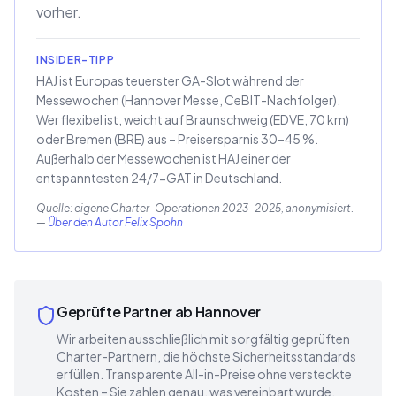
vorher.
INSIDER-TIPP
HAJ ist Europas teuerster GA-Slot während der
Messewochen (Hannover Messe, CeBIT-Nachfolger).
Wer flexibel ist, weicht auf Braunschweig (EDVE, 70 km)
oder Bremen (BRE) aus – Preisersparnis 30–45 %.
Außerhalb der Messewochen ist HAJ einer der
entspanntesten 24/7-GAT in Deutschland.
Quelle: eigene Charter-Operationen 2023–2025, anonymisiert.
—
Über den Autor Felix Spohn
Geprüfte Partner ab Hannover
Wir arbeiten ausschließlich mit sorgfältig geprüften
Charter-Partnern, die höchste Sicherheitsstandards
erfüllen. Transparente All-in-Preise ohne versteckte
Kosten – Sie zahlen genau, was vereinbart wurde.