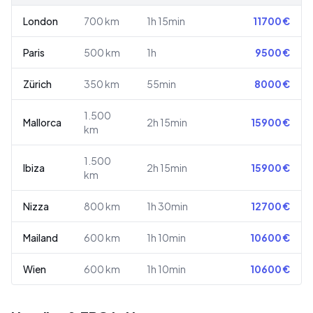
London
700
km
1h 15min
11700
€
Paris
500
km
1h
9500
€
Zürich
350
km
55min
8000
€
1.500
Mallorca
2h 15min
15900
€
km
1.500
Ibiza
2h 15min
15900
€
km
Nizza
800
km
1h 30min
12700
€
Mailand
600
km
1h 10min
10600
€
Wien
600
km
1h 10min
10600
€