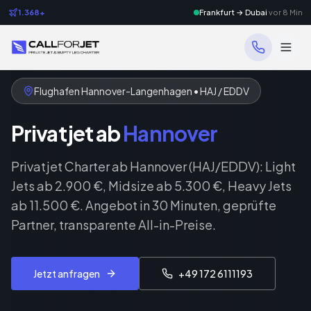
1.368+
Frankfurt → Dubai
vor 8 Min
Flughafen Hannover-Langenhagen • HAJ / EDDV
Privatjet ab
Hannover
Privatjet Charter ab Hannover (HAJ/EDDV): Light
Jets ab 2.900 €, Midsize ab 5.300 €, Heavy Jets
ab 11.500 €. Angebot in 30 Minuten, geprüfte
Partner, transparente All-in-Preise.
Jetzt anfragen
+49 172 6111193