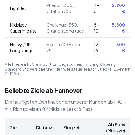
Phenom 300,
4–
2.900
Light Jet
Citation CJ3
6
€
Midsize /
Challenger 350,
8–
5.300
Super Midsize
Citation Longitude
10
€
Heavy / Ultra
Falcon 7X, Global
12–
11.500
Long Range
7500
16
€
Alle Preise inkl. Crew, Sprit, Landegebühren, Handling, Catering
Standard und Versicherung. Mehrwertsteuer je nach Strecke (EU-intern
0–19 %).
Beliebte Ziele ab Hannover
Die häufigsten Destinationen unserer Kunden ab HAJ –
mit Richtpreisen für Midsize Jets (8 Pax).
Ab Preis
Ziel
Distanz
Flugzeit
(Midsize)