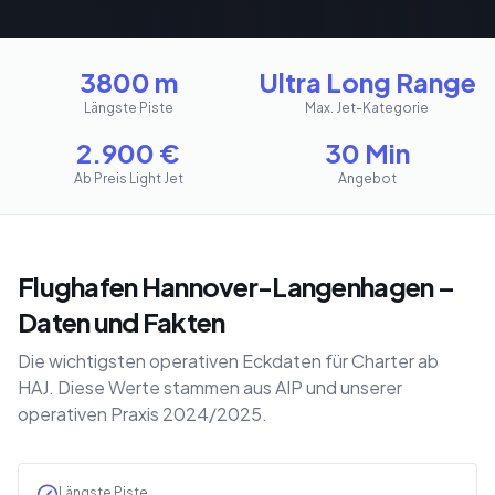
3800 m
Ultra Long Range
Längste Piste
Max. Jet-Kategorie
2.900
€
30 Min
Ab Preis Light Jet
Angebot
Flughafen Hannover-Langenhagen –
Daten und Fakten
Die wichtigsten operativen Eckdaten für Charter ab
HAJ. Diese Werte stammen aus AIP und unserer
operativen Praxis 2024/2025.
Längste Piste