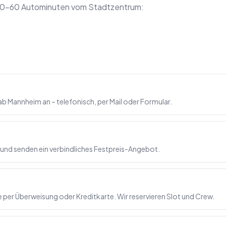
n 30–60 Autominuten vom Stadtzentrum:
b Mannheim an – telefonisch, per Mail oder Formular.
 und senden ein verbindliches Festpreis-Angebot.
per Überweisung oder Kreditkarte. Wir reservieren Slot und Crew.