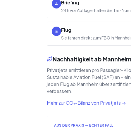
Briefing
4
24 h vor Abflug erhalten Sie Tail-N
Flug
5
Sie fahren direkt zum FBO in Mannheim,
Nachhaltigkeit ab Mannhei
Privatjets emittieren pro Passagier-Ki
Sustainable Aviation Fuel (SAF) an – 
jeden Flug ab Mannheim über zertifizie
verbessern.
Mehr zur CO₂-Bilanz von Privatjets →
AUS DER PRAXIS — ECHTER FALL