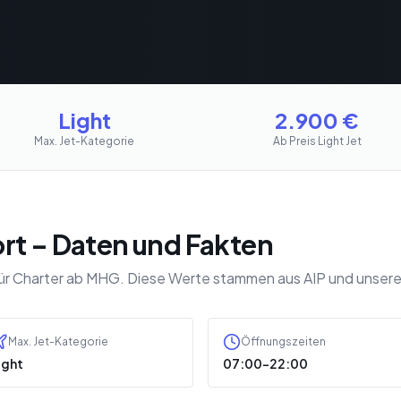
Light
2.900
€
Max. Jet-Kategorie
Ab Preis Light Jet
rt – Daten und Fakten
für Charter ab MHG. Diese Werte stammen aus AIP und unser
Max. Jet-Kategorie
Öffnungszeiten
ight
07:00–22:00