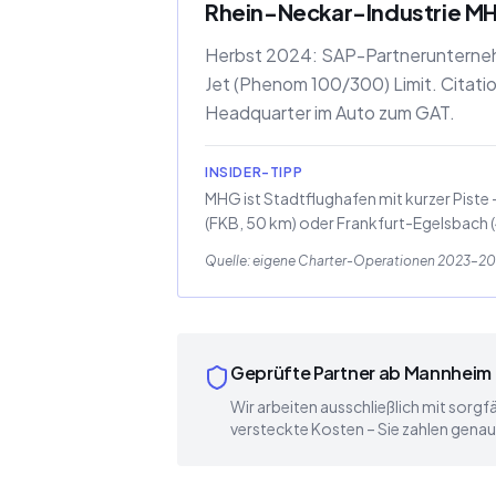
Rhein-Neckar-Industrie MH
Herbst 2024: SAP-Partnerunterneh
Jet (Phenom 100/300) Limit. Citati
Headquarter im Auto zum GAT.
INSIDER-TIPP
MHG ist Stadtflughafen mit kurzer Piste 
(FKB, 50 km) oder Frankfurt-Egelsbach 
Quelle: eigene Charter-Operationen 2023–202
Geprüfte Partner ab Mannheim
Wir arbeiten ausschließlich mit sorgf
versteckte Kosten – Sie zahlen genau