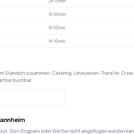
2h 15min
1h 30min
1h 10min
1h 10min
am Standort zusammen. Catering, Limousinen-Transfer, Crew
artner buchbar.
Mannheim
t, Slot-Engpass oder Wetter nicht angeflogen werden kann