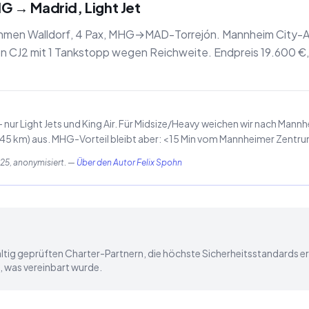
G → Madrid, Light Jet
men Walldorf, 4 Pax, MHG→MAD-Torrejón. Mannheim City-Air
on CJ2 mit 1 Tankstopp wegen Reichweite. Endpreis 19.600 €, 
– nur Light Jets und King Air. Für Midsize/Heavy weichen wir nach Ma
(45 km) aus. MHG-Vorteil bleibt aber: <15 Min vom Mannheimer Zentru
5, anonymisiert.
—
Über den Autor Felix Spohn
ältig geprüften Charter-Partnern, die höchste Sicherheitsstandards er
, was vereinbart wurde.