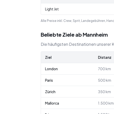
Light Jet
Alle Preise inkl. Crew, Sprit, Landegebühren, Ha
Beliebte Ziele ab Mannheim
Die häufigsten Destinationen unserer K
Ziel
Distanz
London
700
km
Paris
500
km
Zürich
350
km
Mallorca
1.500
km