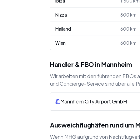
Ibiza
1.500
km
Nizza
800
km
Mailand
600
km
Wien
600
km
Handler & FBO in Mannheim
Wir arbeiten mit den führenden FBOs 
und Concierge-Service sind über alle P
Mannheim City Airport GmbH
Ausweichflughäfen rund um 
Wenn MHG aufgrund von Nachtflugverbo