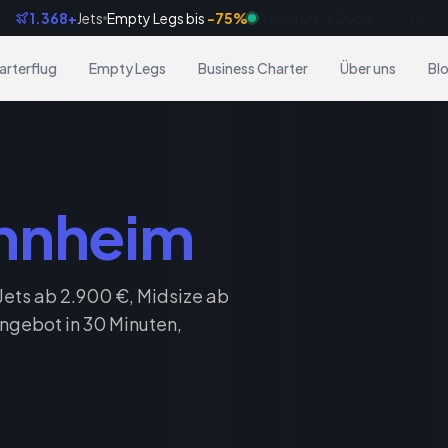
1.368+
Jets
Empty Legs bis
-75%
Frankfurt → Dubai
vor 8 Min
arterflug
Empty Legs
Business Charter
Über uns
Bl
nnheim
ets ab 2.900 €, Midsize ab
ngebot in 30 Minuten,