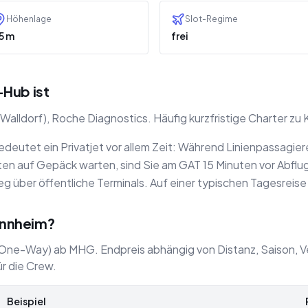
Höhenlage
Slot-Regime
5 m
frei
Hub ist
ldorf), Roche Diagnostics. Häufig kurzfristige Charter zu 
eutet ein Privatjet vor allem Zeit: Während Linienpassagier
n auf Gepäck warten, sind Sie am GAT 15 Minuten vor Abflug, 
g über öffentliche Terminals. Auf einer typischen Tagesreise
annheim?
 (One-Way) ab MHG. Endpreis abhängig von Distanz, Saison, V
r die Crew.
Beispiel