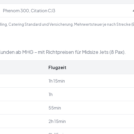
Phenom 300, Citation CJ3
ndling, Catering Standard und Versicherung. Mehrwertsteuer je nach Strecke (
unden ab MHG – mit Richtpreisen für Midsize Jets (8 Pax).
Flugzeit
1h 15min
1h
55min
2h 15min