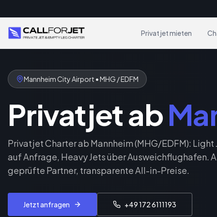
Privatjet mieten
Ch
Mannheim City Airport • MHG / EDFM
Privatjet ab
Ma
Privatjet Charter ab Mannheim (MHG/EDFM): Light J
auf Anfrage, Heavy Jets über Ausweichflughafen. A
geprüfte Partner, transparente All-in-Preise.
Jetzt anfragen
+49 172 6111193