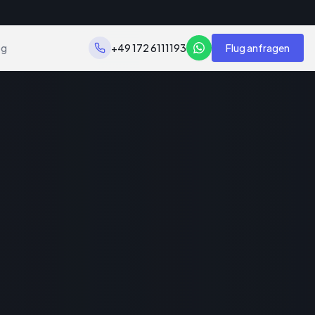
og
+49 172 6111193
Flug anfragen