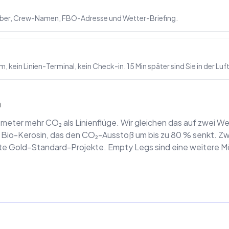
umber, Crew-Namen, FBO-Adresse und Wetter-Briefing.
 kein Linien-Terminal, kein Check-in. 15 Min später sind Sie in der Luft
m
lometer mehr CO₂ als Linienflüge. Wir gleichen das auf zwei W
ein Bio-Kerosin, das den CO₂-Ausstoß um bis zu 80 % senkt. 
rte Gold-Standard-Projekte. Empty Legs sind eine weitere Mög