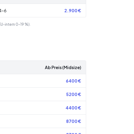
4–6
2.900
€
EU-intern 0–19 %).
Ab Preis (Midsize)
6400
€
5200
€
4400
€
8700
€