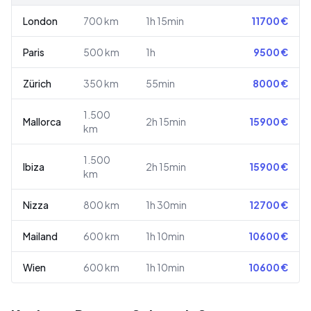
London
700
km
1h 15min
11700
€
Paris
500
km
1h
9500
€
Zürich
350
km
55min
8000
€
1.500
Mallorca
2h 15min
15900
€
km
1.500
Ibiza
2h 15min
15900
€
km
Nizza
800
km
1h 30min
12700
€
Mailand
600
km
1h 10min
10600
€
Wien
600
km
1h 10min
10600
€