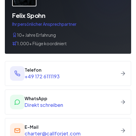
Felix Spohn
Ihr persönlicher Ansprechpartner
10+ Jahre Erfahrung
1.000+ Flüge koordiniert
Telefon
+49 172 6111193
WhatsApp
Direkt schreiben
E-Mail
charter@callforjet.com