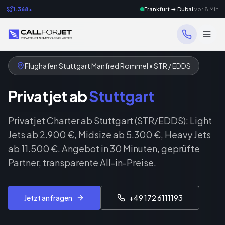
1.368+
Frankfurt → Dubai
vor 8 Min
Flughafen Stuttgart Manfred Rommel • STR / EDDS
Privatjet ab
Stuttgart
Privatjet Charter ab Stuttgart (STR/EDDS): Light
Jets ab 2.900 €, Midsize ab 5.300 €, Heavy Jets
ab 11.500 €. Angebot in 30 Minuten, geprüfte
Partner, transparente All-in-Preise.
Jetzt anfragen
+49 172 6111193