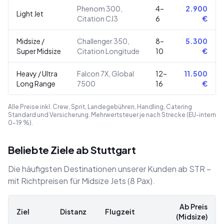
Phenom 300,
4–
2.900
Light Jet
Citation CJ3
6
€
Midsize /
Challenger 350,
8–
5.300
Super Midsize
Citation Longitude
10
€
Heavy / Ultra
Falcon 7X, Global
12–
11.500
Long Range
7500
16
€
Alle Preise inkl. Crew, Sprit, Landegebühren, Handling, Catering
Standard und Versicherung. Mehrwertsteuer je nach Strecke (EU-intern
0–19 %).
Beliebte Ziele ab Stuttgart
Die häufigsten Destinationen unserer Kunden ab STR –
mit Richtpreisen für Midsize Jets (8 Pax).
Ab Preis
Ziel
Distanz
Flugzeit
(Midsize)