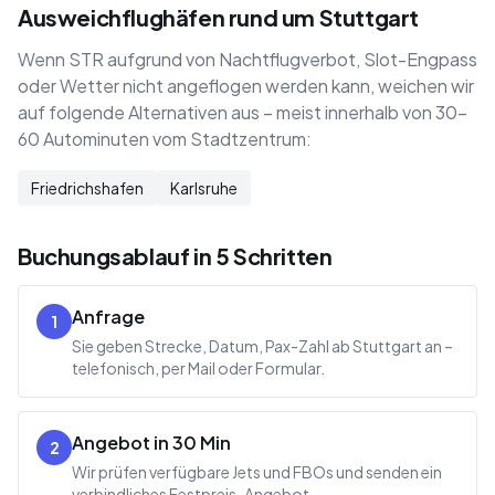
Ausweichflughäfen rund um Stuttgart
Wenn STR aufgrund von Nachtflugverbot, Slot-Engpass
oder Wetter nicht angeflogen werden kann, weichen wir
auf folgende Alternativen aus – meist innerhalb von 30–
60 Autominuten vom Stadtzentrum:
Friedrichshafen
Karlsruhe
Buchungsablauf in 5 Schritten
Anfrage
1
Sie geben Strecke, Datum, Pax-Zahl ab Stuttgart an –
telefonisch, per Mail oder Formular.
Angebot in 30 Min
2
Wir prüfen verfügbare Jets und FBOs und senden ein
verbindliches Festpreis-Angebot.