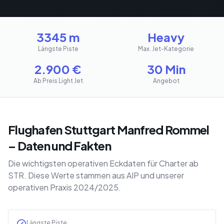
3345 m
Heavy
Längste Piste
Max. Jet-Kategorie
2.900
€
30 Min
Ab Preis Light Jet
Angebot
Flughafen Stuttgart Manfred Rommel
– Daten und Fakten
Die wichtigsten operativen Eckdaten für Charter ab
STR. Diese Werte stammen aus AIP und unserer
operativen Praxis 2024/2025.
Längste Piste