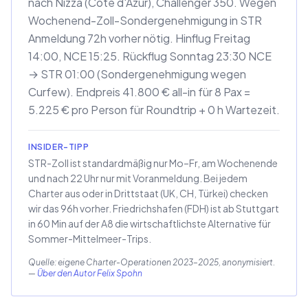
nach Nizza (Côte d'Azur), Challenger 350. Wegen
Wochenend-Zoll-Sondergenehmigung in STR
Anmeldung 72h vorher nötig. Hinflug Freitag
14:00, NCE 15:25. Rückflug Sonntag 23:30 NCE
→ STR 01:00 (Sondergenehmigung wegen
Curfew). Endpreis 41.800 € all-in für 8 Pax =
5.225 € pro Person für Roundtrip + 0 h Wartezeit.
INSIDER-TIPP
STR-Zoll ist standardmäßig nur Mo–Fr, am Wochenende
und nach 22 Uhr nur mit Voranmeldung. Bei jedem
Charter aus oder in Drittstaat (UK, CH, Türkei) checken
wir das 96h vorher. Friedrichshafen (FDH) ist ab Stuttgart
in 60 Min auf der A8 die wirtschaftlichste Alternative für
Sommer-Mittelmeer-Trips.
Quelle: eigene Charter-Operationen 2023–2025, anonymisiert.
—
Über den Autor Felix Spohn