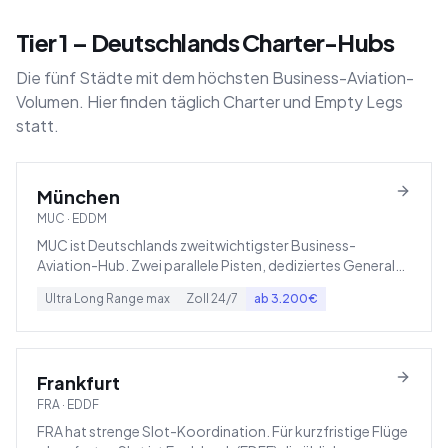
Tier 1 – Deutschlands Charter-Hubs
Die fünf Städte mit dem höchsten Business-Aviation-
Volumen. Hier finden täglich Charter und Empty Legs
statt.
München
MUC
·
EDDM
MUC ist Deutschlands zweitwichtigster Business-
Aviation-Hub. Zwei parallele Pisten, dediziertes General
Aviation Terminal, Zoll und Immigration rund um die Uhr.
Ultra Long Range
max
Zoll
24/7
ab
3.200
€
Frankfurt
FRA
·
EDDF
FRA hat strenge Slot-Koordination. Für kurzfristige Flüge