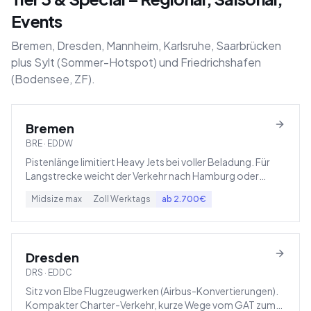
Events
Bremen, Dresden, Mannheim, Karlsruhe, Saarbrücken
plus Sylt (Sommer-Hotspot) und Friedrichshafen
(Bodensee, ZF).
Bremen
BRE
·
EDDW
Pistenlänge limitiert Heavy Jets bei voller Beladung. Für
Langstrecke weicht der Verkehr nach Hamburg oder
Hannover aus.
Midsize
max
Zoll
Werktags
ab
2.700
€
Dresden
DRS
·
EDDC
Sitz von Elbe Flugzeugwerken (Airbus-Konvertierungen).
Kompakter Charter-Verkehr, kurze Wege vom GAT zum