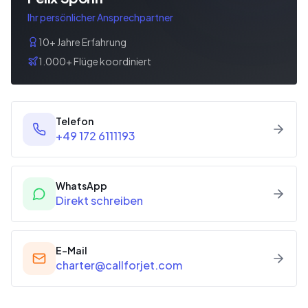
Ihr persönlicher Ansprechpartner
10+ Jahre Erfahrung
1.000+ Flüge koordiniert
Telefon
+49 172 6111193
WhatsApp
Direkt schreiben
E-Mail
charter@callforjet.com