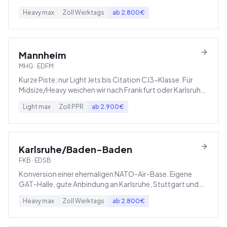
Vorfeld.
Heavy
max
Zoll
Werktags
ab
2.800
€
Mannheim
MHG
·
EDFM
Kurze Piste: nur Light Jets bis Citation CJ3-Klasse. Für
Midsize/Heavy weichen wir nach Frankfurt oder Karlsruhe
aus.
Light
max
Zoll
PPR
ab
2.900
€
Karlsruhe/Baden-Baden
FKB
·
EDSB
Konversion einer ehemaligen NATO-Air-Base. Eigene
GAT-Halle, gute Anbindung an Karlsruhe, Stuttgart und
Straßburg.
Heavy
max
Zoll
Werktags
ab
2.800
€