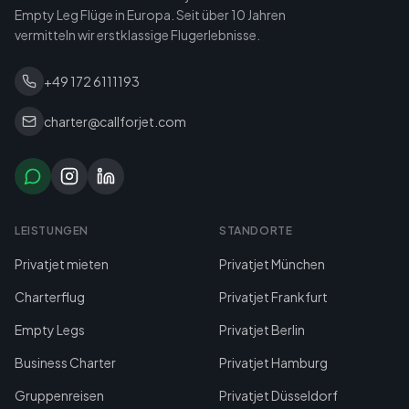
Empty Leg Flüge in Europa. Seit über 10 Jahren
vermitteln wir erstklassige Flugerlebnisse.
+49 172 6111193
charter@callforjet.com
LEISTUNGEN
STANDORTE
Privatjet mieten
Privatjet München
Charterflug
Privatjet Frankfurt
Empty Legs
Privatjet Berlin
Business Charter
Privatjet Hamburg
Gruppenreisen
Privatjet Düsseldorf