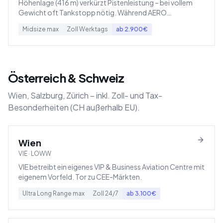
Höhenlage (416 m) verkürzt Pistenleistung – bei vollem
Gewicht oft Tankstopp nötig. Während AERO
Friedrichshafen Europas dichtester GA-Flughafen.
Midsize
max
Zoll
Werktags
ab
2.900
€
Österreich & Schweiz
Wien, Salzburg, Zürich – inkl. Zoll- und Tax-
Besonderheiten (CH außerhalb EU).
Wien
VIE
·
LOWW
VIE betreibt ein eigenes VIP & Business Aviation Centre mit
eigenem Vorfeld. Tor zu CEE-Märkten.
Ultra Long Range
max
Zoll
24/7
ab
3.100
€