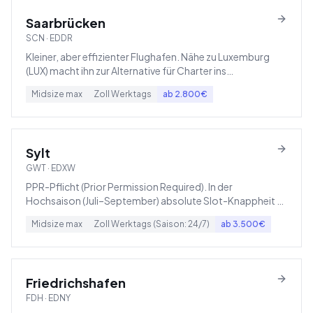
Saarbrücken
SCN
·
EDDR
Kleiner, aber effizienter Flughafen. Nähe zu Luxemburg
(LUX) macht ihn zur Alternative für Charter ins
Großherzogtum.
Midsize
max
Zoll
Werktags
ab
2.800
€
Sylt
GWT
·
EDXW
PPR-Pflicht (Prior Permission Required). In der
Hochsaison (Juli–September) absolute Slot-Knappheit –
frühzeitig buchen.
Midsize
max
Zoll
Werktags (Saison: 24/7)
ab
3.500
€
Friedrichshafen
FDH
·
EDNY