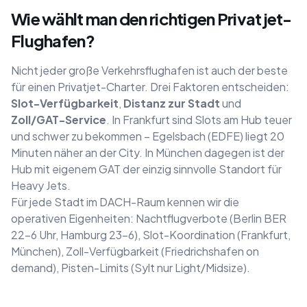
Wie wählt man den richtigen Privatjet-
Flughafen?
Nicht jeder große Verkehrsflughafen ist auch der beste
für einen Privatjet-Charter. Drei Faktoren entscheiden:
Slot-Verfügbarkeit
,
Distanz zur Stadt
und
Zoll/GAT-Service
. In Frankfurt sind Slots am Hub teuer
und schwer zu bekommen – Egelsbach (EDFE) liegt 20
Minuten näher an der City. In München dagegen ist der
Hub mit eigenem GAT der einzig sinnvolle Standort für
Heavy Jets.
Für jede Stadt im DACH-Raum kennen wir die
operativen Eigenheiten: Nachtflugverbote (Berlin BER
22–6 Uhr, Hamburg 23–6), Slot-Koordination (Frankfurt,
München), Zoll-Verfügbarkeit (Friedrichshafen on
demand), Pisten-Limits (Sylt nur Light/Midsize).