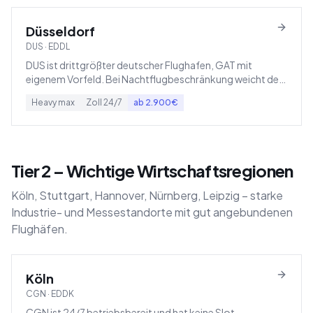
Düsseldorf
DUS
·
EDDL
DUS ist drittgrößter deutscher Flughafen, GAT mit
eigenem Vorfeld. Bei Nachtflugbeschränkung weicht der
Charterverkehr nach Mönchengladbach (EDLN) oder Köln
Heavy
max
Zoll
24/7
ab
2.900
€
aus.
Tier 2 – Wichtige Wirtschaftsregionen
Köln, Stuttgart, Hannover, Nürnberg, Leipzig – starke
Industrie- und Messestandorte mit gut angebundenen
Flughäfen.
Köln
CGN
·
EDDK
CGN ist 24/7 betriebsbereit und hat keine Slot-