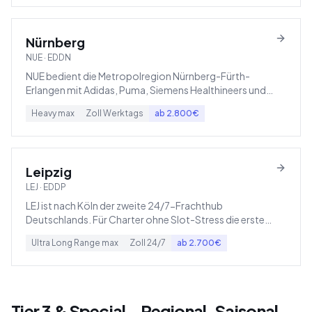
Nürnberg
NUE
·
EDDN
NUE bedient die Metropolregion Nürnberg-Fürth-
Erlangen mit Adidas, Puma, Siemens Healthineers und
Schaeffler.
Heavy
max
Zoll
Werktags
ab
2.800
€
Leipzig
LEJ
·
EDDP
LEJ ist nach Köln der zweite 24/7-Frachthub
Deutschlands. Für Charter ohne Slot-Stress die erste
Wahl im Osten.
Ultra Long Range
max
Zoll
24/7
ab
2.700
€
Tier 3 & Special – Regional, Saisonal,