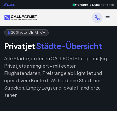
1.368+
Frankfurt → Dubai
vor 8 Min
20 Städte · DE · AT · CH
Privatjet
Städte-Übersicht
Alle Städte, in denen CALLFORJET regelmäßig
Privatjets arrangiert – mit echten
Flughafendaten, Preisrange ab Light Jet und
operativem Kontext. Wähle deine Stadt, um
Strecken, Empty Legs und lokale Handler zu
sehen.