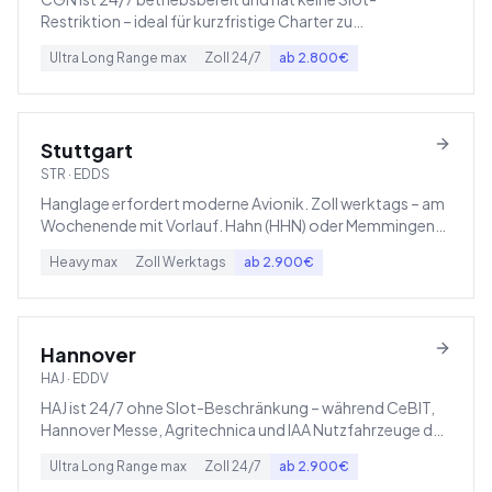
Restriktion – ideal für kurzfristige Charter zu
Tagesrandzeiten, wenn DUS oder FRA geschlossen sind.
Ultra Long Range
max
Zoll
24/7
ab
2.800
€
Stuttgart
STR
·
EDDS
Hanglage erfordert moderne Avionik. Zoll werktags – am
Wochenende mit Vorlauf. Hahn (HHN) oder Memmingen
sind kostengünstigere Alternativen.
Heavy
max
Zoll
Werktags
ab
2.900
€
Hannover
HAJ
·
EDDV
HAJ ist 24/7 ohne Slot-Beschränkung – während CeBIT,
Hannover Messe, Agritechnica und IAA Nutzfahrzeuge der
teuerste Charter-Hotspot Europas.
Ultra Long Range
max
Zoll
24/7
ab
2.900
€