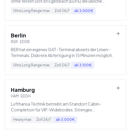
ohne festen Slot ist Egelsbach (EDFE) die übliche
Ausweichoption – nur 15 km südlich.
Ultra Long Range
max
Zoll
24/7
ab
3.000
€
Berlin
BER
·
EDDB
BER hat ein eigenes GAT-Terminal abseits der Linien-
Terminals. Diskrete Abfertigung in 15 Minuten möglich.
Ultra Long Range
max
Zoll
24/7
ab
3.100
€
Hamburg
HAM
·
EDDH
Lufthansa Technik betreibt am Standort Cabin-
Completion für VIP-Widebodies. Strenges
Nachtflugverbot ab 23:00.
Heavy
max
Zoll
24/7
ab
3.000
€