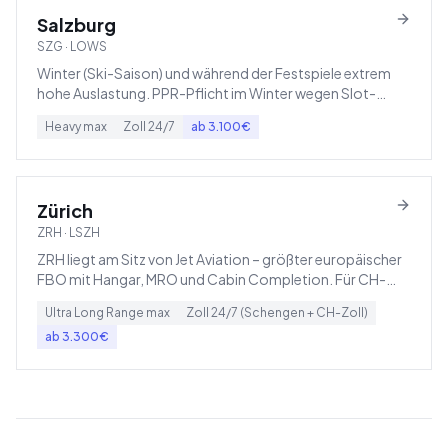
Salzburg
SZG
·
LOWS
Winter (Ski-Saison) und während der Festspiele extrem
hohe Auslastung. PPR-Pflicht im Winter wegen Slot-
Mangel.
Heavy
max
Zoll
24/7
ab
3.100
€
Zürich
ZRH
·
LSZH
ZRH liegt am Sitz von Jet Aviation – größter europäischer
FBO mit Hangar, MRO und Cabin Completion. Für CH-
Inland-Flüge gilt Schweizer Mehrwertsteuer (7,7 %), keine
Ultra Long Range
max
Zoll
24/7 (Schengen + CH-Zoll)
deutsche.
ab
3.300
€